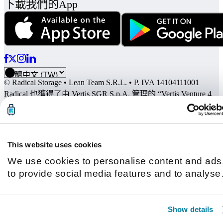
下載我們的App
© Radical Storage • Lean Team S.R.L. • P. IVA 14104111001
Radical 也獲得了由 Vertis SGR S.p.A. 管理的 “Vertis Venture 4
Scaleup Lazio” 投資基金的資助，該基金獲得了歐盟
NextGeneration EU 計劃及以下組織的支持：
This website uses cookies
We use cookies to personalise content and ads
to provide social media features and to analyse
our traffic. We also share information about you
use of our site with our social media, advertisin
Show details
and analytics partners who may combine it with