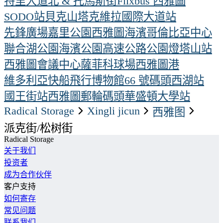
特里大道北 & 托馬斯街
Flixbus 西雅圖
SODO站
貝克山
塔克維拉國際大道站
先鋒廣場
嘉里公園
西雅圖海濱
哥倫比亞中心
聯合湖公園
海濱公園
高速公路公園
燈塔山站
西雅圖會議中心
薩菲科球場
西雅圖港
維多利亞快船
飛行博物館
66 號碼頭
西湖站
國王街站
西雅圖郵輪碼頭
華盛頓大學站
Radical Storage
xingli jicun
西雅图
派克街/松树街
Radical Storage
关于我们
投资者
成为合作伙伴
客户支持
如何寄存
常见问题
联系我们