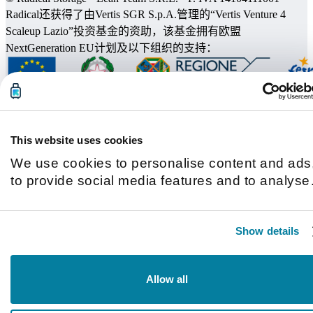
Radical还获得了由Vertis SGR S.p.A.管理的“Vertis Venture 4
Scaleup Lazio”投资基金的资助，该基金拥有欧盟
NextGeneration EU计划及以下组织的支持：
This website uses cookies
We use cookies to personalise content and ads
to provide social media features and to analyse
our traffic. We also share information about you
use of our site with our social media, advertisin
Show details
and analytics partners who may combine it with
other information that you’ve provided to them o
that they’ve collected from your use of their
Allow all
services.