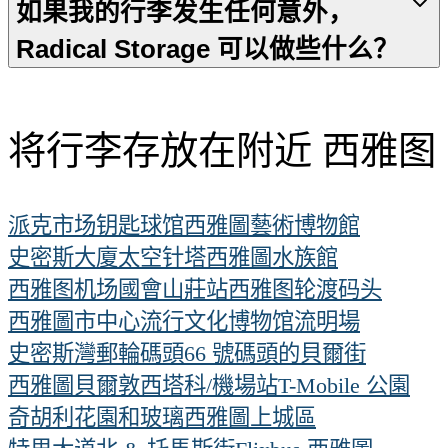
如果我的行李发生任何意外，
Radical Storage 可以做些什么？
将行李存放在附近 西雅图
派克市场
钥匙球馆
西雅圖藝術博物館
史密斯大廈
太空针塔
西雅圖水族館
西雅图机场
國會山莊站
西雅图轮渡码头
西雅圖市中心
流行文化博物馆
流明場
史密斯灣郵輪碼頭
66 號碼頭的貝爾街
西雅圖貝爾敦
西塔科/機場站
T-Mobile 公園
奇胡利花園和玻璃
西雅圖上城區