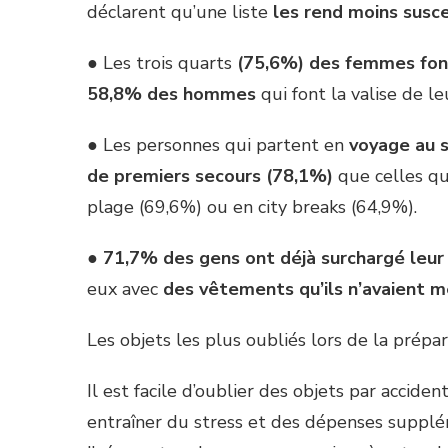
déclarent qu’une liste
les rend moins susce
● Les trois quarts
(75,6%)
des femmes font
58,8% des hommes
qui font la valise de le
● Les personnes qui partent en
voyage au s
de premiers secours (78,1%)
que celles qu
plage (69,6%) ou en city breaks (64,9%).
●
71,7% des gens ont déjà surchargé leur 
eux avec
des vêtements qu’ils n’avaient 
Les objets les plus oubliés lors de la prépa
Il est facile d’oublier des objets par accide
entraîner du stress et des dépenses supplé