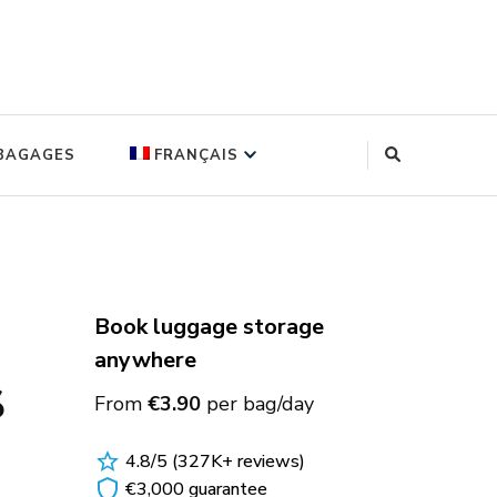
log
 BAGAGES
FRANÇAIS
EN
(
ANGLAIS
)
ITALIANO
(
ITALIEN
)
Book luggage storage
anywhere
s
From
€3.90
per bag/day
4.8/5 (327K+ reviews)
€3,000 guarantee