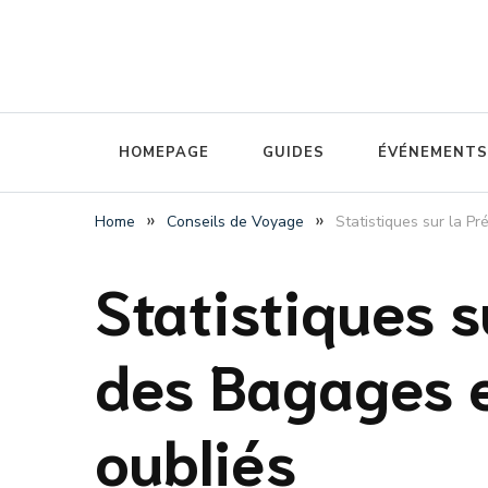
The luggage storage network blog
Radical Storage Travel Gu
HOMEPAGE
GUIDES
ÉVÉNEMENTS
»
»
Home
Conseils de Voyage
Statistiques sur la Pr
Statistiques s
des Bagages et
oubliés