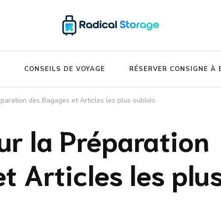
ide – Luggage Storage Network B
CONSEILS DE VOYAGE
RÉSERVER CONSIGNE À
éparation des Bagages et Articles les plus oubliés
ur la Préparation
 Articles les plu