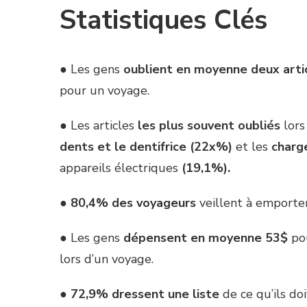
Statistiques Clés
● Les gens
oublient en moyenne deux artic
pour un voyage.
● Les articles
les plus souvent oubliés
lors
dents et le dentifrice (22x%)
et les
charg
appareils électriques
(19,1%).
●
80,4% des voyageurs
veillent à emport
● Les gens
dépensent en moyenne
53$
po
lors d’un voyage.
●
72,9% dressent une liste
de ce qu’ils d