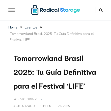
The luggage storage network blog
Radical Storage Travel
»
»
Home
Eventos
Guide – Luggage
Tomorrowland Brasil 2025: Tu Guía Definitiva para el
Storage Network Blog
Festival ‘LIFE’
Tomorrowland Brasil
2025: Tu Guía Definitiva
para el Festival ‘LIFE’
POR
VICTORIA P.
ACTUALIZADO EL
SEPTIEMBRE 26, 2025