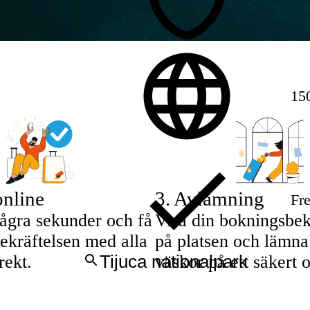
150
nline
3
.
Avlämning
Fre
ågra sekunder och få
Visa din bokningsbek
ekräftelsen med alla
på platsen och lämna
rekt.
väskor på ett säkert 