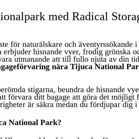
tionalpark med Radical Stora
ste för naturälskare och äventyrssökande i
ch erbjuder hisnande vyer, frodig grönska o
ara utmanande att till fullo njuta av din t
gageförvaring nära Tijuca National Pa
berömda stigarna, beundra de hisnande vyer
förvara ditt bagage att göra det möjligt fö
hörigheter är säkra medan du fördjupar dig i
uca National Park?