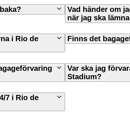
lbaka?
Vad händer om jag
när jag ska lämna
na i Rio de
Finns det bagagef
bagageförvaring
Var ska jag förva
Stadium?
/7 i Rio de