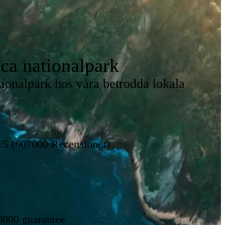
ca nationalpark
tionalpark hos våra betrodda lokala
8/5 (607000 Recensioner)
0000 guarantee