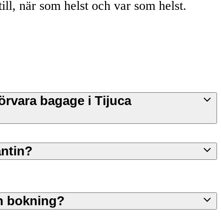
till, när som helst och var som helst.
förvara bagage i Tijuca
antin?
n bokning?