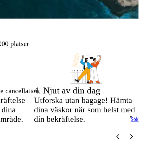
00 platser
4
.
Njut av din dag
e cancellation
räftelse
Utforska utan bagage! Hämta
 dina
dina väskor när som helst med
område.
din bekräftelse.
Sök