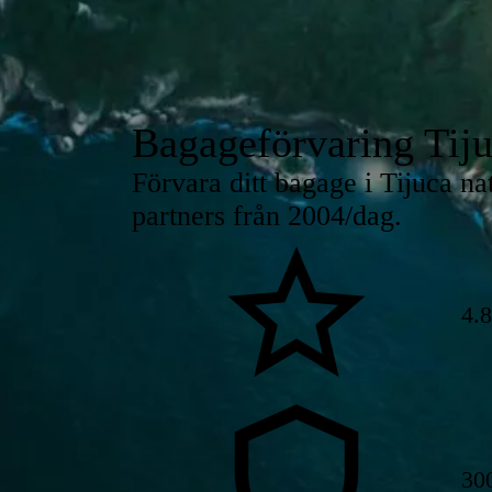
Bagageförvaring Tiju
Förvara ditt bagage i Tijuca na
partners från 2004/dag.
4.
30