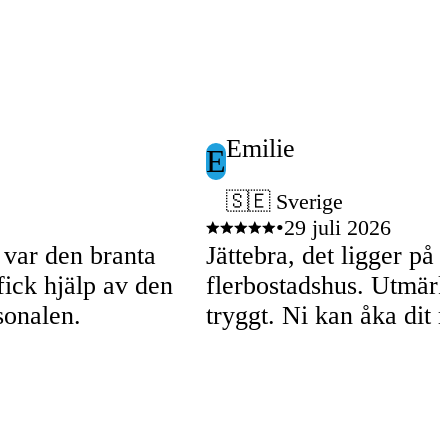
Emilie
E
🇸🇪 Sverige
•
29 juli 2026
 var den branta
Jättebra, det ligger på 
fick hjälp av den
flerbostadshus. Utmär
sonalen.
tryggt. Ni kan åka dit 