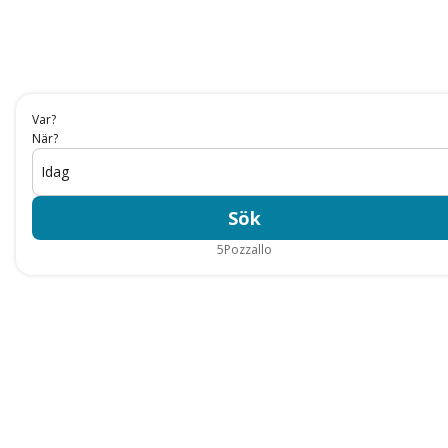
Var?
När?
Idag
Sök
5
Pozzallo