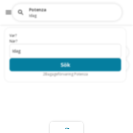
Potenza
Idag
Var?
När?
Idag
Sök
2
Bagageförvaring Potenza