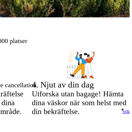
00 platser
4
.
Njut av din dag
e cancellation
räftelse
Utforska utan bagage! Hämta
 dina
dina väskor när som helst med
område.
din bekräftelse.
Sök