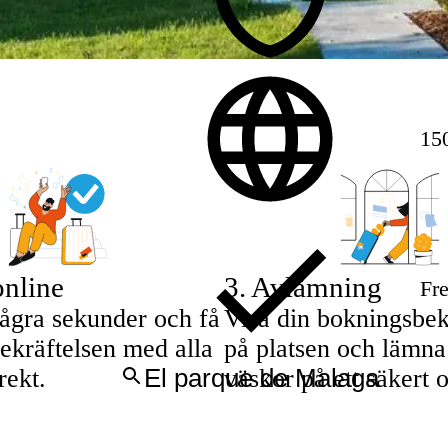
150
nline
3
.
Avlämning
Fre
ågra sekunder och få
Visa din bokningsbek
ekräftelsen med alla
på platsen och lämna
rekt.
väskor på ett säkert 