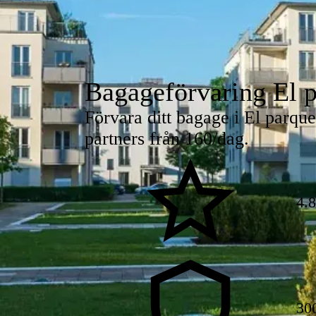
Bagageförvaring El 
Förvara ditt bagage i El parqu
partners från 160/dag.
4.
30