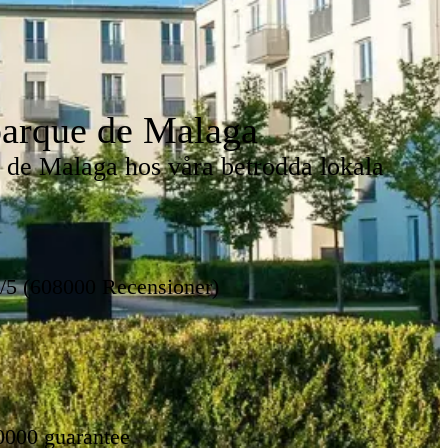
parque de Malaga
e de Malaga hos våra betrodda lokala
8/5 (608000 Recensioner)
0000 guarantee