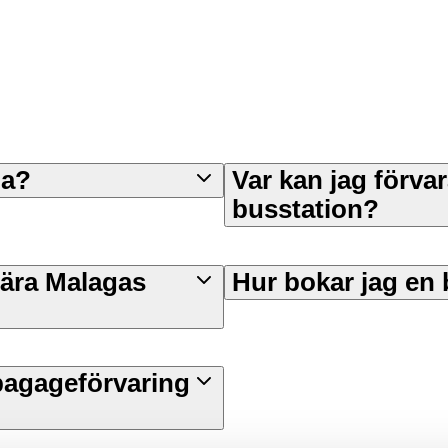
ga?
Var kan jag förva
busstation?
nära Malagas
Hur bokar jag en
bagageförvaring