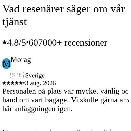
Vad resenärer säger om vår
tjänst
4.8
/5
607000+ recensioner
•
Morag
M
🇸🇪 Sverige
•
3 aug. 2026
Personalen på plats var mycket vänlig och
hand om vårt bagage. Vi skulle gärna använda den
här anläggningen igen.