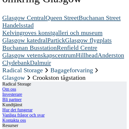
Glasgow Central
Queen Street
Buchanan Street
Handelsstad
Kelvingroves konstgalleri och museum
Glasgow katedral
Partick
Glasgow flygplats
Buchanan Busstation
Renfield Centre
Glasgow vetenskapscentrum
Hillhead
Anderston
Clydebank
Dalmuir
Radical Storage
Bagageforvaring
Glasgow
Crookston tågstation
Radical Storage
Om oss
Investerare
Bli partner
Kundtjänst
Hur det fungerar
Vanliga frågor och svar
Kontakta oss
Resurser