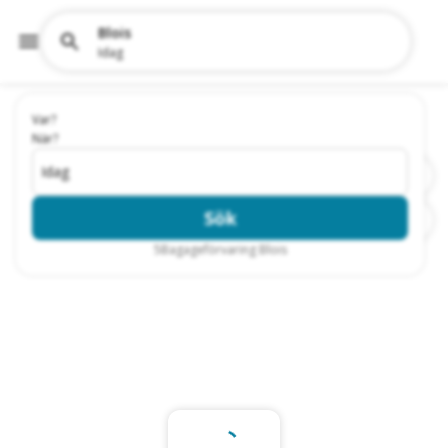
Blois
Idag
Var?
När?
Idag
Sök
5
Bagageförvaring Blois