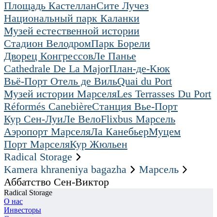
Площадь Кастеллан
Сите Лучез
Национальный парк Каланки
Музей естественной истории
Стадион Велодром
Парк Борели
Дворец Конгрессов
Ле Панье
Cathedrale De La Major
План-де-Кюк
Вьё-Порт Отель де Виль
Quai du Port
Музей истории Марселя
Les Terrasses Du Port
Réformés Canebière
Станция Вье-Порт
Кур Сен-Луи
Ле Вело
Flixbus Марсель
Аэропорт Марселя
Ла Канебьер
Муцем
Порт Марселя
Кур Жюльен
Radical Storage
Kamera khraneniya bagazha
Марсель
Аббатство Сен-Виктор
Radical Storage
О нас
Инвесторы