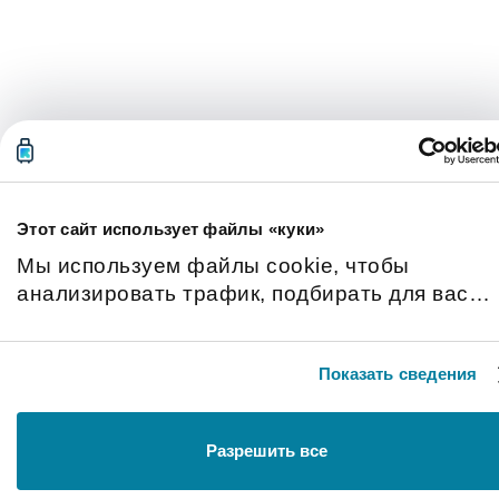
Этот сайт использует файлы «куки»
Мы используем файлы cookie, чтобы
анализировать трафик, подбирать для вас
подходящий контент и рекламу, а также дать
вам возможность делиться информацией в
Показать сведения
социальных сетях. Мы передаем информаци
о ваших действиях на сайте партнерам
Google: социальным сетям и компаниям,
Разрешить все
занимающимся рекламой и веб-аналитикой.
Наши партнеры могут комбинировать эти