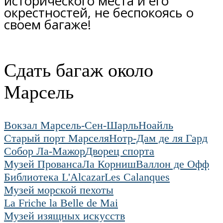
исторического места и его
окрестностей, не беспокоясь о
своем багаже!
Сдать багаж около
Марсель
Вокзал Марсель-Сен-Шарль
Ноайль
Старый порт Марселя
Нотр-Дам де ля Гард
Собор Ла-Мажор
Дворец спорта
Музей Прованса
Ла Корниш
Валлон де Офф
Библиотека L'Alcazar
Les Calanques
Музей морской пехоты
La Friche la Belle de Mai
Музей изящных искусств