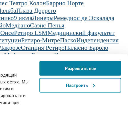
лес Театро Колон
Баррио Норте
альба
Плаза Доррего
инико
9 июля
Линеры
Ремедиос де Эскалада
йо
Медрано
Саэнс Пенья
 Онсе
Ретиро LSM
Медицинский факультет
титуции
Ретиро-Митре
Паско
Индепенденсия
Лакрозе
Станция Ретиро
Паласио Бароло
я Мафальда
Бульвар Чаркас
Разрешить все
дходящий
жение
Русский
ных сетях. Мы
Настроить
етям и
ировать эти
учили при