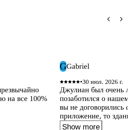
G
Gabriel
•
30 июл. 2026 г.
чрезвычайно
Джулиан был очень л
ю на все 100%
позаботился о нашем багаже. Вн
вы не договорились 
приложение, то здан
баннеров — ищите «
Show more