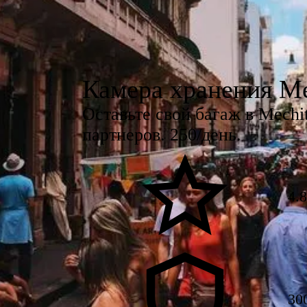
Камера хранения Me
Оставьте свой багаж в Mech
партнеров. 250/день.
4.
30