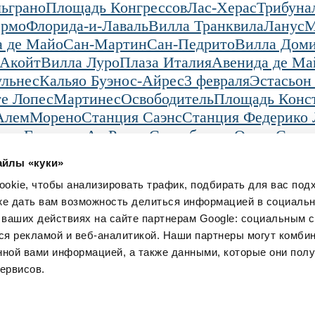
льграно
Площадь Конгрессов
Лас-Херас
Трибуна
ермо
Флорида-и-Лаваль
Вилла Транквила
Ланус
М
а де Майо
Сан-Мартин
Сан-Педрито
Вилла Дом
Акойт
Вилла Луро
Плаза Италия
Авенида де Ма
ульнес
Кальяо Буэнос-Айрес
3 февраля
Эстасьон
е Лопес
Мартинес
Освободитель
Площадь Конс
Алем
Морено
Станция Саэнс
Станция Федерико 
-де-Гранадос
Ав Рауль Скалабрини Ортис
Стату
айлы «куки»
Буэнос-Айрес
Mechita
okie, чтобы анализировать трафик, подбирать для вас по
Юридический
Загрузи наше прило
ия
Условия
кже дать вам возможность делиться информацией в социаль
Конфиденциальность
ваших действиях на сайте партнерам Google: социальным с
Использование cookie
я рекламой и веб-аналитикой. Наши партнеры могут комбин
нной вами информацией, а также данными, которые они пол
ервисов.
Scaleup Lazio, управляемым Vertis SGR SpA и поддерживается: