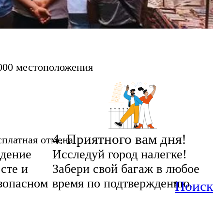
000 местоположения
4
.
Приятного вам дня!
сплатная отмена
дение
Исследуй город налегке!
сте и
Забери свой багаж в любое
езопасном
время по подтверждению.
Поиск