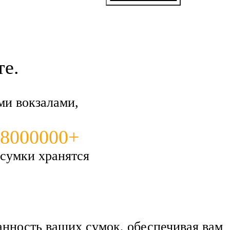
Еще раз большое спа
великолепно!
те.
ми вокзалами,
8000000+
сумки хранятся
нность ваших сумок, обеспечивая вам