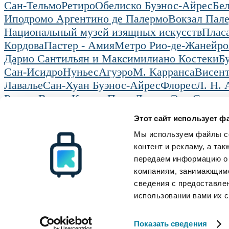
Сан-Тельмо
Ретиро
Обелиско Буэнос-Айрес
Бе
Иподромо Аргентино де Палермо
Вокзал Пал
Национальный музей изящных искусств
Плас
Кордова
Пастер - Амия
Метро Рио-де-Жанейро
Дарио Сантильян и Максимилиано Костеки
Б
Сан-Исидро
Нуньес
Агуэро
М. Карранса
Висент
Лавалье
Сан-Хуан Буэнос-Айрес
Флорес
Л. Н. 
Рынок Вилла Креспо
Парк Лесама
Эль-Санхон
Аэропорт Буэнос-Айреса
Авенида Санта-Фе
Этот сайт использует ф
Radical Storage
Kamera khraneniya bagazha
Мы используем файлы co
Radical Storage
Поддержка клиентов
Ресурсы
О нас
Как это работает
Все направлен
контент и рекламу, а та
Инвесторы
FAQ
Блог
передаем информацию о 
Станьте партнером
Связаться с нами
компаниям, занимающимс
сведения с предоставле
© Radical Storage • Lean Team S.R.L. • P. IVA 14104111001
использовании вами их с
Radical также финансируется инвестиционным фондом Vertis Venture 4 
Показать сведения