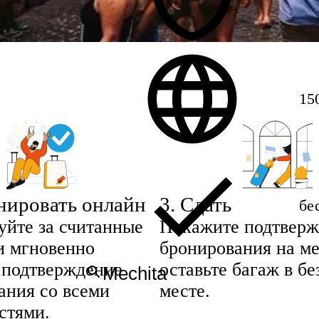
15
нировать онлайн
3
.
Сдать
бе
уйте за считанные
Покажите подтверж
и мгновенно
бронирования на ме
 подтверждение
оставьте багаж в б
ания со всеми
месте.
стями.