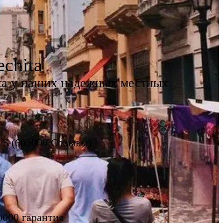
chita
ita у наших надежных местных
8/5 (605000 Отзывы)
0000 гарантия