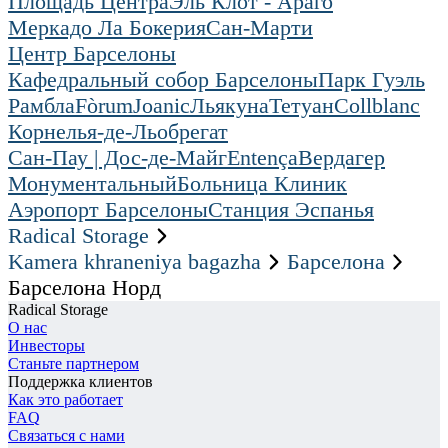
Площадь Центра
Эль Клот - Араго
Меркадо Ла Бокерия
Сан-Марти
Центр Барселоны
Кафедральный собор Барселоны
Парк Гуэль
Рамбла
Fòrum
Joanic
Льякуна
Тетуан
Collblanc
Корнелья-де-Льобрегат
Сан-Пау | Дос-де-Майг
Entença
Вердагер
Монументальный
Больница Клиник
Аэропорт Барселоны
Станция Эспанья
Radical Storage
Kamera khraneniya bagazha
Барселона
Барселона Норд
Radical Storage
О нас
Инвесторы
Станьте партнером
Поддержка клиентов
Как это работает
FAQ
Связаться с нами