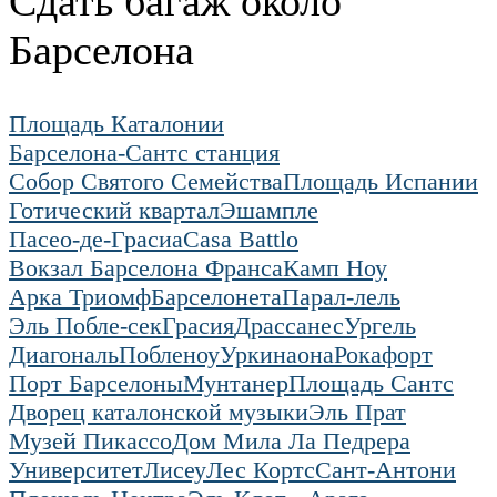
Сдать багаж около
Барселона
Площадь Каталонии
Барселона-Сантс станция
Собор Святого Семейства
Площадь Испании
Готический квартал
Эшампле
Пасео-де-Грасиа
Casa Battlo
Вокзал Барселона Франса
Камп Ноу
Арка Триомф
Барселонета
Парал-лель
Эль Побле-сек
Грасия
Драссанес
Ургель
Диагональ
Побленоу
Уркинаона
Рокафорт
Порт Барселоны
Мунтанер
Площадь Сантс
Дворец каталонской музыки
Эль Прат
Музей Пикассо
Дом Мила Ла Педрера
Университет
Лисеу
Лес Кортс
Сант-Антони