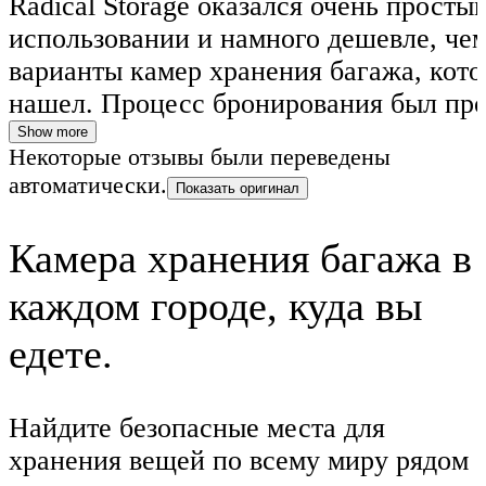
Radical Storage оказался очень просты
использовании и намного дешевле, че
варианты камер хранения багажа, кото
нашел. Процесс бронирования был про
всё прошло без проблем. Я обязательн
Show more
Некоторые отзывы были переведены
воспользуюсь этим сервисом снова.
автоматически.
Показать оригинал
Камера хранения багажа в
каждом городе, куда вы
едете.
Найдите безопасные места для
хранения вещей по всему миру рядом