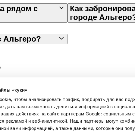
а рядом с
Как забронирова
городе Альгеро
в Альгеро?
о
з аэропорта Альгеро
Старый город Альгеро
Музе
айлы «куки»
Альгеро
Пиварада
okie, чтобы анализировать трафик, подбирать для вас по
Юридический
Загрузи наше прило
ия
Условия
кже дать вам возможность делиться информацией в социаль
Конфиденциальность
ваших действиях на сайте партнерам Google: социальным с
Использование cookie
я рекламой и веб-аналитикой. Наши партнеры могут комбин
нной вами информацией, а также данными, которые они пол