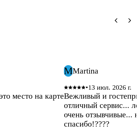
M
Martina
•
13 июл. 2026 г.
это место на карте
Вежливый и гостепри
отличный сервис... л
очень отзывчивые... 
спасибо!????