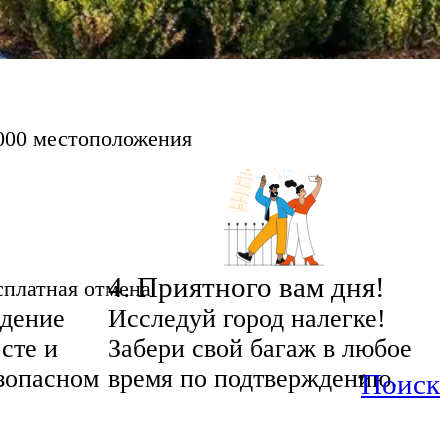
000 местоположения
4
.
Приятного вам дня!
сплатная отмена
дение
Исследуй город налегке!
сте и
Забери свой багаж в любое
езопасном
время по подтверждению.
Поиск