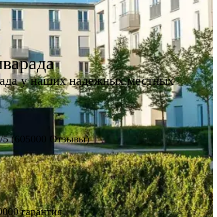
иварада
рада у наших надежных местных
8/5 (605000 Отзывы)
0000 гарантия