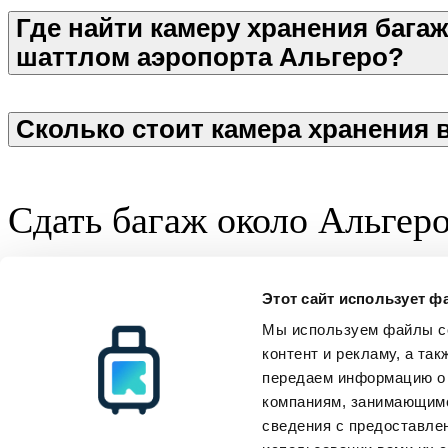
Где найти камеру хранения багаж
шаттлом аэропорта Альгеро?
Сколько стоит камера хранения 
Сдать багаж около Альгер
Железнодорожный вокзал Альгеро
Трансфер и
Этот сайт использует ф
Radical Storage
Kamera khraneniya bagazha
Мы используем файлы co
Radical Storage
Поддержка клиентов
Ресурсы
О нас
Как это работает
Все направлен
контент и рекламу, а та
Инвесторы
FAQ
Блог
передаем информацию о 
Станьте партнером
Связаться с нами
компаниям, занимающимс
сведения с предоставле
© Radical Storage • Lean Team S.R.L. • P. IVA 14104111001