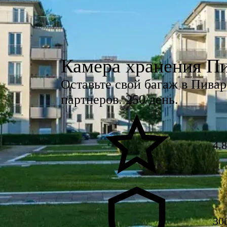
Камера хранения П
Оставьте свой багаж в Пива
партнеров. 250/день.
4.
30