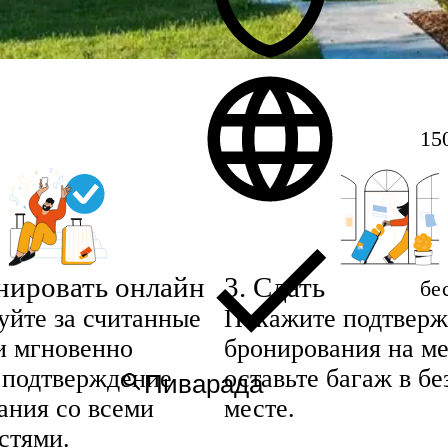
15
нировать онлайн
3
.
Сдать
бе
уйте за считанные
Покажите подтверж
и мгновенно
бронирования на ме
 подтверждение
оставьте багаж в б
ания со всеми
месте.
стями.