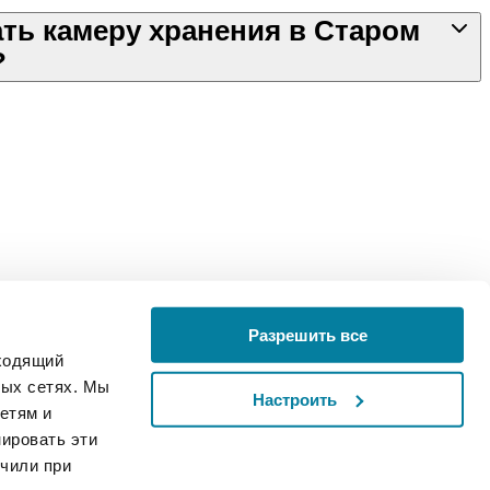
ть камеру хранения в Старом
?
й кораллов в Альгеро
Разрешить все
дходящий
жение
Русский
ных сетях. Мы
Настроить
етям и
ировать эти
учили при