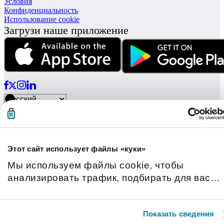
Условия
Конфиденциальность
Использование cookie
Загрузи наше приложение
© Radical Storage • Lean Team S.R.L. • P. IVA 14104111001
Radical также финансируется инвестиционным фондом Vertis
Venture 4 Scaleup Lazio, управляемым Vertis SGR SpA и
поддерживается:
Этот сайт использует файлы «куки»
Мы используем файлы cookie, чтобы
анализировать трафик, подбирать для вас
подходящий контент и рекламу, а также дать
вам возможность делиться информацией в
Показать сведения
социальных сетях. Мы передаем информаци