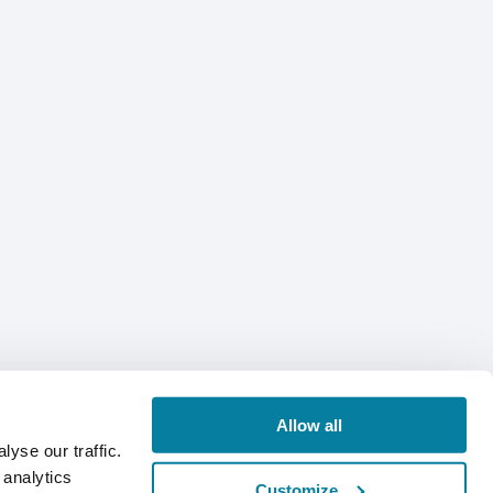
Allow all
yse our traffic.
 analytics
Customize