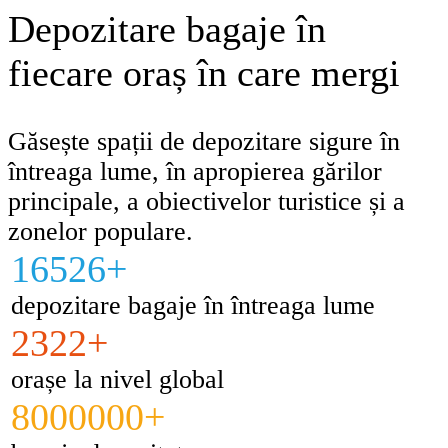
Depozitare bagaje în
fiecare oraș în care mergi
Găsește spații de depozitare sigure în
întreaga lume, în apropierea gărilor
principale, a obiectivelor turistice și a
zonelor populare.
16526+
depozitare bagaje în întreaga lume
2322+
orașe la nivel global
8000000+