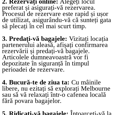
2. Rezervați online:
Alegeți locul
preferat și asigurați-vă rezervarea.
Procesul de rezervare este rapid și ușor
de utilizat, asigurându-vă că sunteți gata
să plecați în cel mai scurt timp.
3. Predați-vă bagajele:
Vizitați locația
partenerului aleasă, afișați confirmarea
rezervării și predați-vă bagajele.
Articolele dumneavoastră vor fi
depozitate în siguranță în timpul
perioadei de rezervare.
4. Bucură-te de ziua ta:
Cu mâinile
libere, nu ezitați să explorați Melbourne
sau să vă relaxați într-o cafenea locală
fără povara bagajelor.
5. Ridicați-vă bagajele:
Întoarceți-vă la