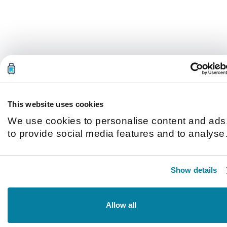
This website uses cookies
We use cookies to personalise content and ads
to provide social media features and to analyse
our traffic. We also share information about you
use of our site with our social media, advertisin
Show details
and analytics partners who may combine it with
other information that you’ve provided to them o
that they’ve collected from your use of their
Allow all
services.