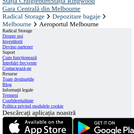
Stația Craigieburn
Stația Ringwood
Gara Centrală din Melbourne
Radical Storage
Depozitare bagaje
Melbourne
Aeroportul Melbourne
Radical Storage
Despre noi
Investitorii
Devino partener
Suport
Cum funcționează
Întrebări frecvente
Contactează-ne
Resurse
Toate destinațiile
Blog
Informații legale
Termeni
Confidențialitate
Politica privind modulele cookie
Descărcați aplicația noastră