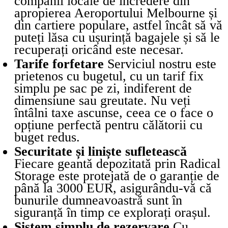
companii locale de încredere din
apropierea Aeroportului Melbourne și
din cartiere populare, astfel încât să vă
puteți lăsa cu ușurință bagajele și să le
recuperați oricând este necesar.
Tarife forfetare
Serviciul nostru este
prietenos cu bugetul, cu un tarif fix
simplu pe sac pe zi, indiferent de
dimensiune sau greutate. Nu veți
întâlni taxe ascunse, ceea ce o face o
opțiune perfectă pentru călătorii cu
buget redus.
Securitate și liniște sufletească
Fiecare geantă depozitată prin Radical
Storage este protejată de o garanție de
până la 3000 EUR, asigurându-vă că
bunurile dumneavoastră sunt în
siguranță în timp ce explorați orașul.
Sistem simplu de rezervare
Cu