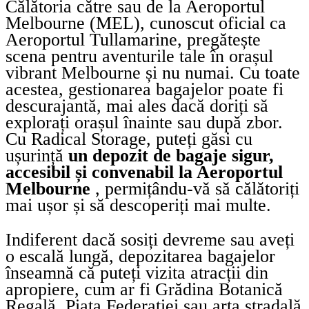
Călătoria către sau de la Aeroportul
Melbourne (MEL), cunoscut oficial ca
Aeroportul Tullamarine, pregătește
scena pentru aventurile tale în orașul
vibrant Melbourne și nu numai. Cu toate
acestea, gestionarea bagajelor poate fi
descurajantă, mai ales dacă doriți să
explorați orașul înainte sau după zbor.
Cu Radical Storage, puteți găsi cu
ușurință
un depozit de bagaje sigur,
accesibil și convenabil la Aeroportul
Melbourne
, permițându-vă să călătoriți
mai ușor și să descoperiți mai multe.
Indiferent dacă sosiți devreme sau aveți
o escală lungă, depozitarea bagajelor
înseamnă că puteți vizita atracții din
apropiere, cum ar fi Grădina Botanică
Regală, Piața Federației sau arta stradală