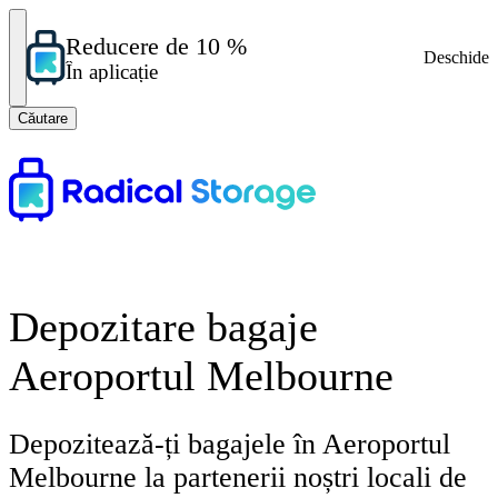
Reducere de 10 %
Deschide
În aplicație
Căutare
Depozitare bagaje
Aeroportul Melbourne
Depozitează-ți bagajele în Aeroportul
Melbourne la partenerii noștri locali de