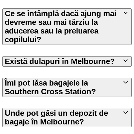
Ce se întâmplă dacă ajung mai
devreme sau mai târziu la
aducerea sau la preluarea
copilului?
Există dulapuri în Melbourne?
Îmi pot lăsa bagajele la
Southern Cross Station?
Unde pot găsi un depozit de
bagaje în Melbourne?