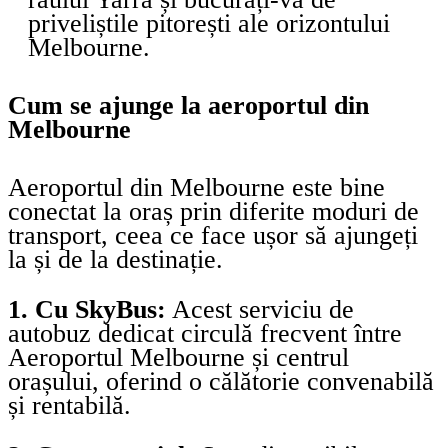
priveliștile pitorești ale orizontului
Melbourne.
Cum se ajunge la aeroportul din
Melbourne
Aeroportul din Melbourne este bine
conectat la oraș prin diferite moduri de
transport, ceea ce face ușor să ajungeți
la și de la destinație.
1. Cu SkyBus:
Acest serviciu de
autobuz dedicat circulă frecvent între
Aeroportul Melbourne și centrul
orașului, oferind o călătorie convenabilă
și rentabilă.