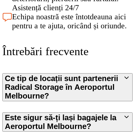
Asistență clienți 24/7
Echipa noastră este întotdeauna aici
pentru a te ajuta, oricând și oriunde.
Întrebări frecvente
Ce tip de locații sunt partenerii
Radical Storage în Aeroportul
Melbourne?
Este sigur să-ți lași bagajele la
Aeroportul Melbourne?