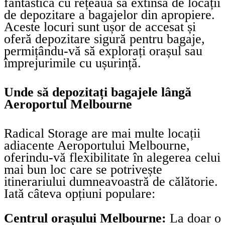
fantastică cu rețeaua sa extinsă de locații
de depozitare a bagajelor din apropiere.
Aceste locuri sunt ușor de accesat și
oferă depozitare sigură pentru bagaje,
permițându-vă să explorați orașul sau
împrejurimile cu ușurință.
Unde să depozitați bagajele lângă
Aeroportul Melbourne
Radical Storage are mai multe locații
adiacente Aeroportului Melbourne,
oferindu-vă flexibilitate în alegerea celui
mai bun loc care se potrivește
itinerariului dumneavoastră de călătorie.
Iată câteva opțiuni populare:
Centrul orașului Melbourne:
La doar o