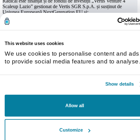
Radical este finanțat și de fondul de investiții „Vertis Venture 4
Scaleup Lazio” gestionat de Vertis SGR S.p.A. și susținut de
Uniunea Europeană NextGerenation EU și:
This website uses cookies
We use cookies to personalise content and ads
to provide social media features and to analyse
our traffic. We also share information about you
use of our site with our social media, advertisin
Show details
and analytics partners who may combine it with
other information that you’ve provided to them o
that they’ve collected from your use of their
Allow all
services.
Customize