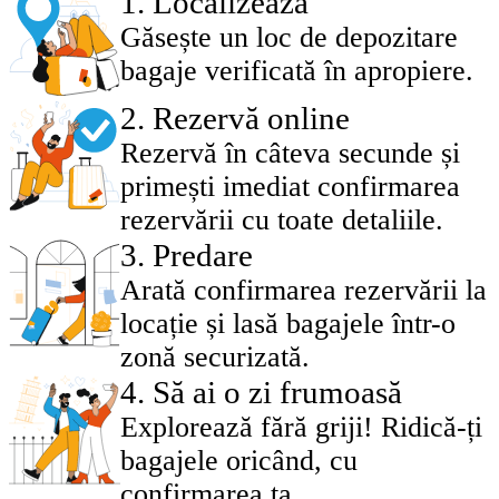
1
.
Localizează
Găsește un loc de depozitare
bagaje verificată în apropiere.
2
.
Rezervă online
Rezervă în câteva secunde și
primești imediat confirmarea
rezervării cu toate detaliile.
3
.
Predare
Arată confirmarea rezervării la
locație și lasă bagajele într-o
zonă securizată.
4
.
Să ai o zi frumoasă
Explorează fără griji! Ridică-ți
bagajele oricând, cu
confirmarea ta.