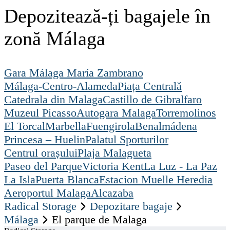
Depozitează-ți bagajele în
zonă Málaga
Gara Málaga María Zambrano
Málaga-Centro-Alameda
Piața Centrală
Catedrala din Malaga
Castillo de Gibralfaro
Muzeul Picasso
Autogara Malaga
Torremolinos
El Torcal
Marbella
Fuengirola
Benalmádena
Princesa – Huelin
Palatul Sporturilor
Centrul orașului
Plaja Malagueta
Paseo del Parque
Victoria Kent
La Luz - La Paz
La Isla
Puerta Blanca
Estacion Muelle Heredia
Aeroportul Malaga
Alcazaba
Radical Storage
Depozitare bagaje
Málaga
El parque de Malaga