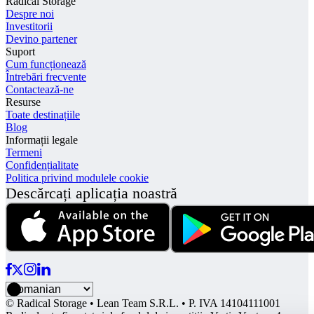
Radical Storage
Despre noi
Investitorii
Devino partener
Suport
Cum funcționează
Întrebări frecvente
Contactează-ne
Resurse
Toate destinațiile
Blog
Informații legale
Termeni
Confidențialitate
Politica privind modulele cookie
Descărcați aplicația noastră
© Radical Storage • Lean Team S.R.L. • P. IVA 14104111001