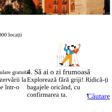
00 locații
4
.
Să ai o zi frumoasă
lare gratuită
ervării la
Explorează fără griji! Ridică-ți
e într-o
bagajele oricând, cu
confirmarea ta.
Căutare