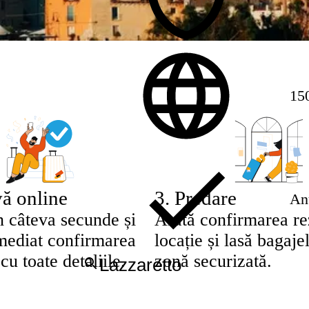
150
ă online
3
.
Predare
Anu
n câteva secunde și
Arată confirmarea rez
imediat confirmarea
locație și lasă bagajel
cu toate detaliile.
zonă securizată.