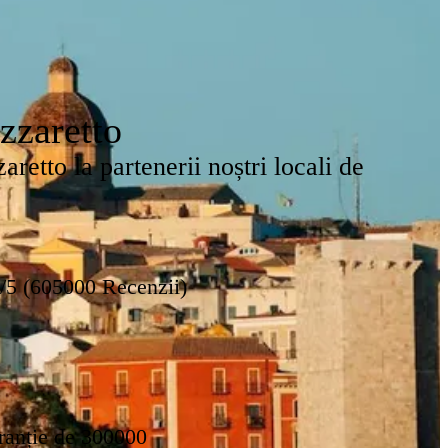
zzaretto
retto la partenerii noștri locali de
8/5 (605000 Recenzii)
ranție de 300000