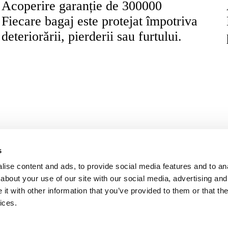
Acoperire garanție de 300000
Fiecare bagaj este protejat împotriva
deteriorării, pierderii sau furtului.
Lazzaretto
Informații legale
Descărcați aplicația noa
s
Termeni
Confidențialitate
ise content and ads, to provide social media features and to anal
Politica privind modulele cookie
about your use of our site with our social media, advertising and
t with other information that you’ve provided to them or that the
ices.
zio” gestionat de Vertis SGR S.p.A. și susținut de Uniunea Europeană NextGerena