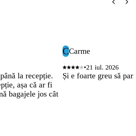
C
Carme
•
21 iul. 2026
până la recepție.
Și e foarte greu să par
pție, așa că ar fi
ină bagajele jos cât