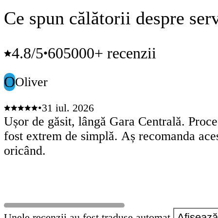
Ce spun călătorii despre serv
4.8
/5
605000+ recenzii
•
O
Oliver
•
31 iul. 2026
Ușor de găsit, lângă Gara Centrală. Proc
fost extrem de simplă. Aș recomanda aces
oricând.
Unele recenzii au fost traduse automat.
Afișează 