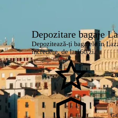
Depozitare bagaje La
Depozitează-ți bagajele în Lazza
încredere, de la 160/zi.
4.
Ga