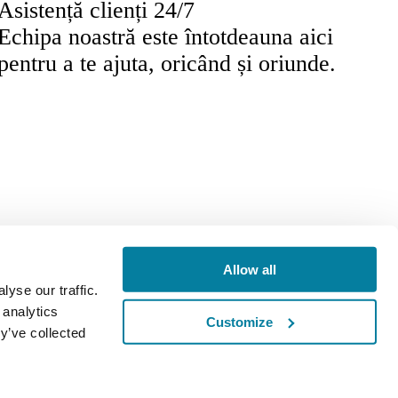
Asistență clienți 24/7
Echipa noastră este întotdeauna aici
pentru a te ajuta, oricând și oriunde.
stră
Romanian
Allow all
yse our traffic.
 analytics
Customize
y’ve collected
tion EU și: