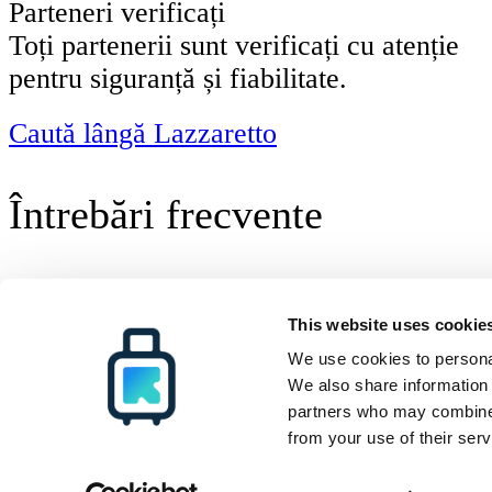
Parteneri verificați
Toți partenerii sunt verificați cu atenție
pentru siguranță și fiabilitate.
Caută lângă Lazzaretto
Întrebări frecvente
Radical Storage
Depozitare bagaje
Cagliari
Radical Storage
Suport
Resurse
This website uses cookie
Despre noi
Cum funcționează
Toate destinațiile
Investitorii
Întrebări frecvente
Blog
We use cookies to personal
Devino partener
Contactează-ne
We also share information 
partners who may combine i
© Radical Storage • Lean Team S.R.L. • P. IVA 14104111001
from your use of their serv
Radical este finanțat și de fondul de investiții „Vertis Venture 4 Scaleup La