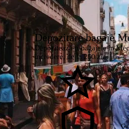
Depozitare bagaje M
Depozitează-ți bagajele în Mechi
încredere, de la 250/zi.
4.
Ga