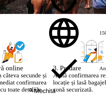
150
ă online
3
.
Predare
Anu
n câteva secunde și
Arată confirmarea rez
imediat confirmarea
locație și lasă bagajel
cu toate detaliile.
zonă securizată.