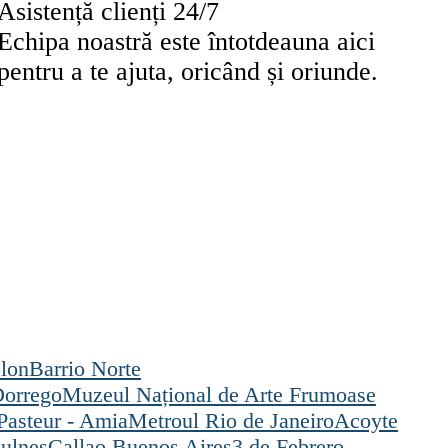
Asistență clienți 24/7
Echipa noastră este întotdeauna aici
pentru a te ajuta, oricând și oriunde.
olon
Barrio Norte
Dorrego
Muzeul Național de Arte Frumoase
Pasteur - Amia
Metroul Rio de Janeiro
Acoyte
ulnes
Callao Buenos Aires
3 de Febrero