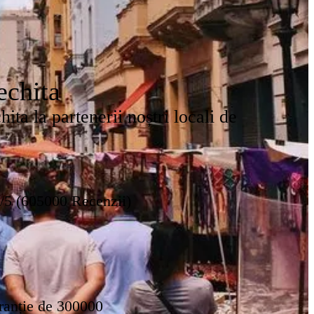
echita
ta la partenerii noștri locali de
8/5 (605000 Recenzii)
ranție de 300000