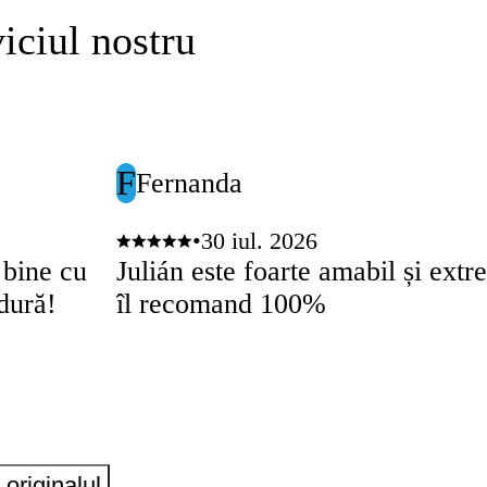
iciul nostru
F
Fernanda
•
30 iul. 2026
 bine cu
Julián este foarte amabil și ext
dură!
îl recomand 100%
originalul