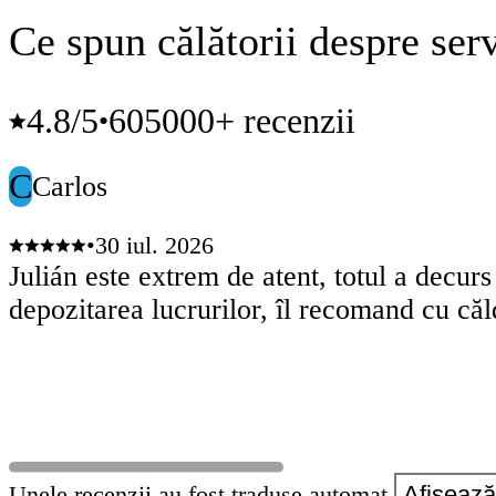
Ce spun călătorii despre serv
4.8
/5
605000+ recenzii
•
C
Carlos
•
30 iul. 2026
Julián este extrem de atent, totul a decurs
depozitarea lucrurilor, îl recomand cu căl
Unele recenzii au fost traduse automat.
Afișează 