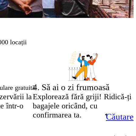
00 locații
4
.
Să ai o zi frumoasă
lare gratuită
ervării la
Explorează fără griji! Ridică-ți
e într-o
bagajele oricând, cu
confirmarea ta.
Căutare