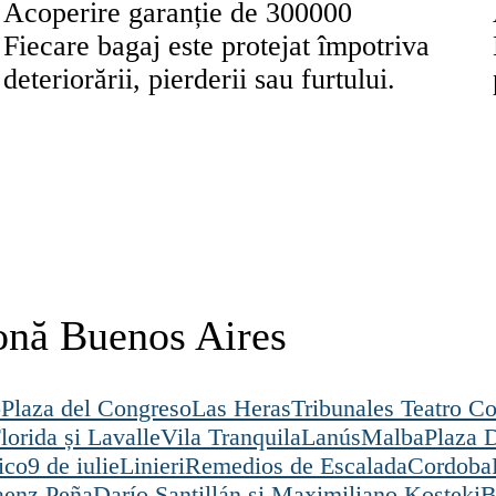
Acoperire garanție de 300000
Fiecare bagaj este protejat împotriva
deteriorării, pierderii sau furtului.
zonă Buenos Aires
o
Plaza del Congreso
Las Heras
Tribunales Teatro C
lorida și Lavalle
Vila Tranquila
Lanús
Malba
Plaza 
ico
9 de iulie
Linieri
Remedios de Escalada
Cordoba
aenz Peña
Darío Santillán și Maximiliano Kosteki
B