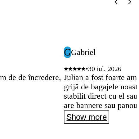
G
Gabriel
•
30 iul. 2026
rem de de încredere,
Julian a fost foarte am
grijă de bagajele noastre. Atenție: dacă 
stabilit direct cu el sa
are bannere sau panour
interfon. Mulțumim încă o dată, Julian!
Show more
Excepțional!