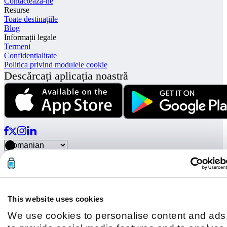
Contactează-ne
Resurse
Toate destinațiile
Blog
Informații legale
Termeni
Confidențialitate
Politica privind modulele cookie
Descărcați aplicația noastră
© Radical Storage • Lean Team S.R.L. • P. IVA 14104111001
Radical este finanțat și de fondul de investiții „Vertis Venture 4
Scaleup Lazio” gestionat de Vertis SGR S.p.A. și susținut de
Uniunea Europeană NextGerenation EU și:
This website uses cookies
We use cookies to personalise content and ads