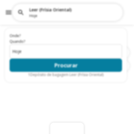
Leer (Frísia Oriental)
Hoje
Onde?
Quando?
Hoje
Procurar
1
Depósito de bagagem Leer (Frísia Oriental)