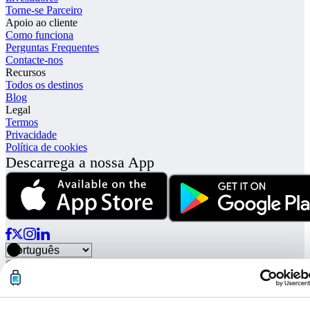
Torne-se Parceiro
Apoio ao cliente
Como funciona
Perguntas Frequentes
Contacte-nos
Recursos
Todos os destinos
Blog
Legal
Termos
Privacidade
Política de cookies
Descarrega a nossa App
© Radical Storage • Lean Team S.R.L. • P. IVA 14104111001
"Radical também é fundiado por ""Vertis Venture 4 Scaleup Lazio""
um fundo de investimentos gerenciado por Vertis SGR S.p.A. e
apoiado por Eurpean Union NextGeneration EU e:"