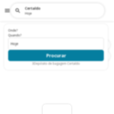
Certaldo
Hoje
Onde?
Quando?
Hoje
Procurar
3
Depósito de bagagem Certaldo