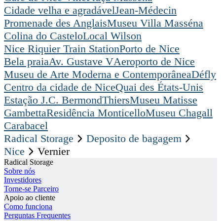
Cidade velha e agradável
Jean-Médecin
Promenade des Anglais
Museu Villa Masséna
Colina do Castelo
Local Wilson
Nice Riquier Train Station
Porto de Nice
Bela praia
Av. Gustave V
Aeroporto de Nice
Museu de Arte Moderna e Contemporânea
Défly
Centro da cidade de Nice
Quai des États-Unis
Estação J.C. Bermond
Thiers
Museu Matisse
Gambetta
Residência Monticello
Museu Chagall
Carabacel
Radical Storage
Deposito de bagagem
Nice
Vernier
Radical Storage
Sobre nós
Investidores
Torne-se Parceiro
Apoio ao cliente
Como funciona
Perguntas Frequentes