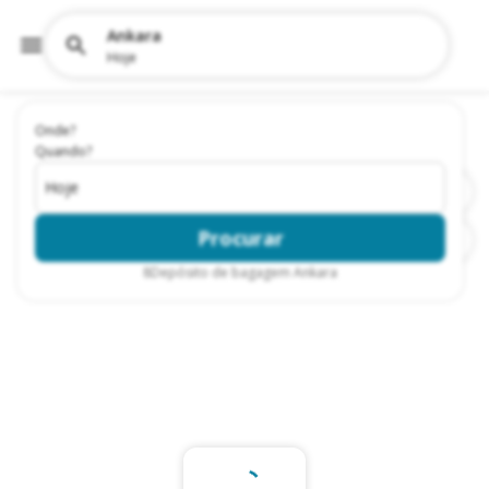
Ankara
Hoje
Onde?
Quando?
Hoje
Procurar
8
Depósito de bagagem Ankara