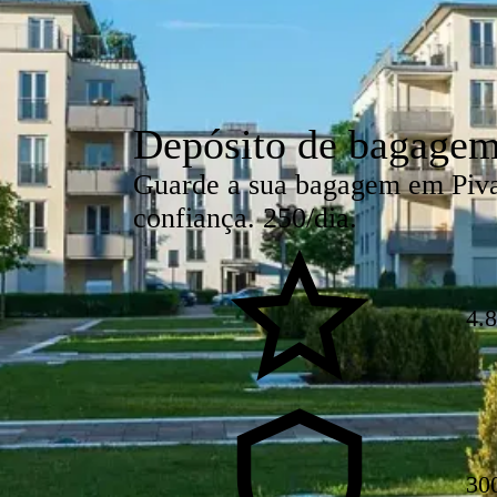
Depósito de bagagem
Guarde a sua bagagem em Pivar
confiança. 250/dia.
4.8
30