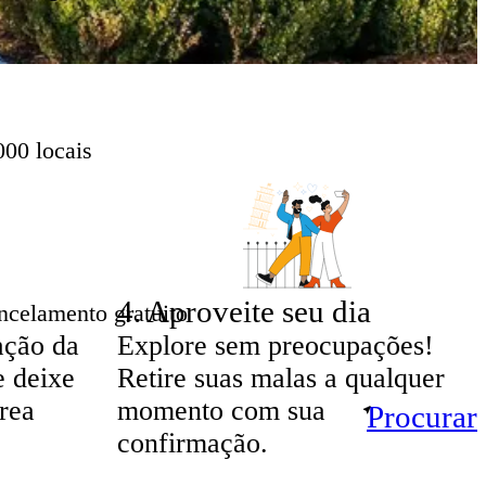
000 locais
4
.
Aproveite seu dia
ncelamento gratuito
ação da
Explore sem preocupações!
e deixe
Retire suas malas a qualquer
rea
momento com sua
Procurar
confirmação.