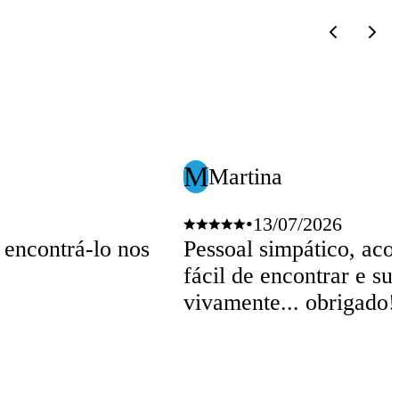
M
Martina
•
13/07/2026
 encontrá-lo nos
Pessoal simpático, acol
fácil de encontrar e s
vivamente... obrigado