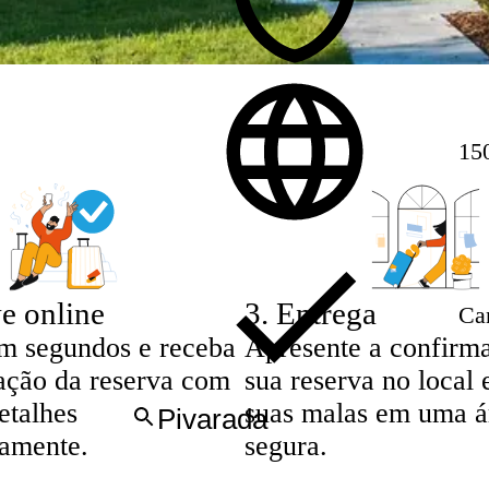
15
e online
3
.
Entrega
Ca
m segundos e receba
Apresente a confirm
ação da reserva com
sua reserva no local 
etalhes
suas malas em uma á
eamente.
segura.