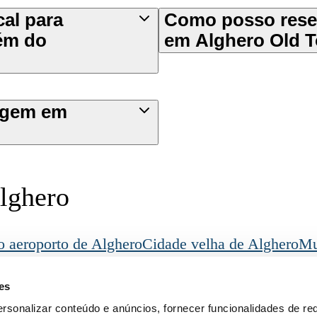
al para
Como posso rese
ém do
em Alghero Old 
agem em
lghero
o aeroporto de Alghero
Cidade velha de Alghero
Mu
ero
Pivarada
Legal
Descarrega a nossa App
es
s
Termos
Privacidade
rsonalizar conteúdo e anúncios, fornecer funcionalidades de re
Política de cookies