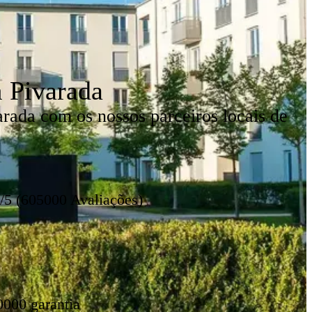
 Pivarada
ada com os nossos parceiros locais de
/5 (605000 Avaliações)
0000 garantia