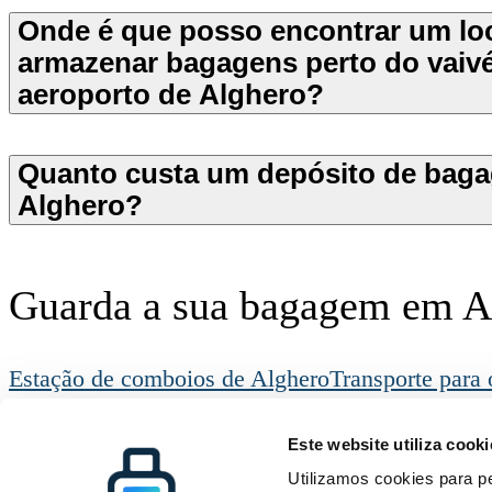
Onde é que posso encontrar um loc
armazenar bagagens perto do vaiv
aeroporto de Alghero?
Quanto custa um depósito de bag
Alghero?
Guarda a sua bagagem em A
Estação de comboios de Alghero
Transporte para 
Radical Storage
Deposito de bagagem
Algh
Radical Storage
Apoio ao cliente
Recursos
Este website utiliza cooki
Sobre nós
Como funciona
Todos os destino
Investidores
Perguntas Frequentes
Blog
Utilizamos cookies para pe
Torne-se Parceiro
Contacte-nos