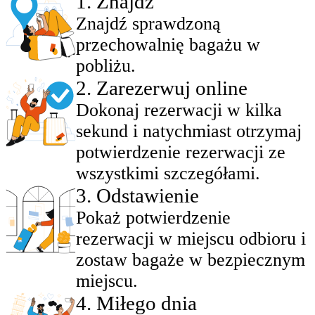
1
.
Znajdź
Znajdź sprawdzoną
przechowalnię bagażu w
pobliżu.
2
.
Zarezerwuj online
Dokonaj rezerwacji w kilka
sekund i natychmiast otrzymaj
potwierdzenie rezerwacji ze
wszystkimi szczegółami.
3
.
Odstawienie
Pokaż potwierdzenie
rezerwacji w miejscu odbioru i
zostaw bagaże w bezpiecznym
miejscu.
4
.
Miłego dnia