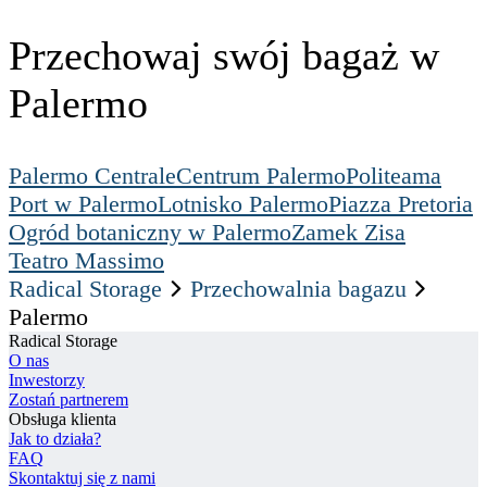
Przechowaj swój bagaż w
Palermo
Palermo Centrale
Centrum Palermo
Politeama
Port w Palermo
Lotnisko Palermo
Piazza Pretoria
Ogród botaniczny w Palermo
Zamek Zisa
Teatro Massimo
Radical Storage
Przechowalnia bagazu
Palermo
Radical Storage
O nas
Inwestorzy
Zostań partnerem
Obsługa klienta
Jak to działa?
FAQ
Skontaktuj się z nami