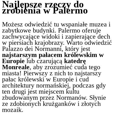
Najlepsze rzeczy do
zrobienia w Palermo
Możesz odwiedzić tu wspaniałe muzea i
zabytkowe budynki. Palermo oferuje
zachwycające widoki i zapierające dech
w piersiach krajobrazy. Warto odwiedzić
Palazzo dei Normanni, który jest
najstarszym pałacem królewskim w
Europie
lub czarującą
katedrę
Monreale
, aby zrozumieć cuda tego
miasta! Pierwszy z nich to najstarszy
pałac królewski w Europie i cud
architektury normańskiej, podczas gdy
ten drugi jest miejscem kultu
zbudowanym przez Normanów. Słynie
ze zdobionych krużganków i złotych
mozaik.