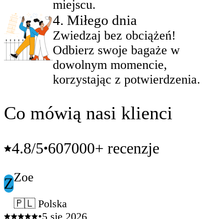
miejscu.
4
.
Miłego dnia
Zwiedzaj bez obciążeń!
Odbierz swoje bagaże w
dowolnym momencie,
korzystając z potwierdzenia.
Co mówią nasi klienci
4.8
/5
607000+ recenzje
•
Zoe
Z
🇵🇱 Polska
•
5 sie 2026