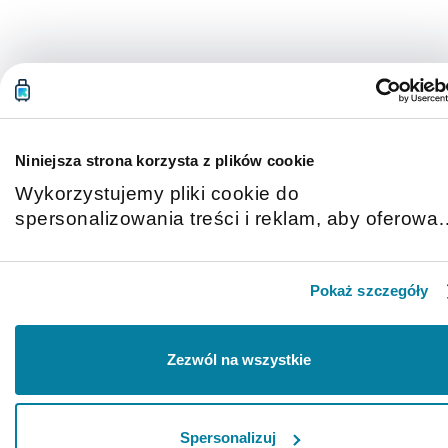
Niniejsza strona korzysta z plików cookie
Wykorzystujemy pliki cookie do
spersonalizowania treści i reklam, aby oferowa
funkcje społecznościowe i analizować ruch w
naszej witrynie. Informacje o tym, jak korzystas
Pokaż szczegóły
z naszej witryny, udostępniamy partnerom
społecznościowym, reklamowym i analitycznym
Partnerzy mogą połączyć te informacje z innymi
Zezwól na wszystkie
danymi otrzymanymi od Ciebie lub uzyskanymi
podczas korzystania z ich usług.
Spersonalizuj