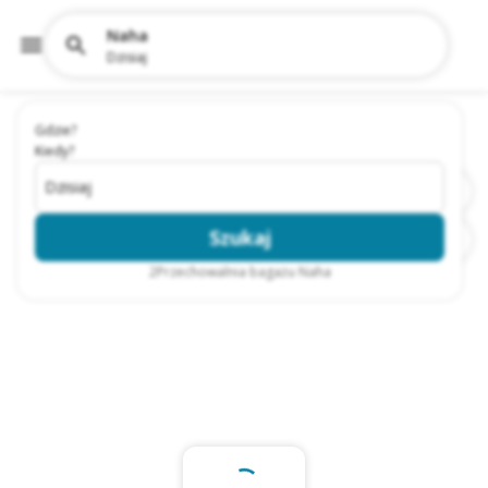
Naha
Dzisiaj
Gdzie?
Kiedy?
Dzisiaj
Szukaj
2
Przechowalnia bagażu Naha