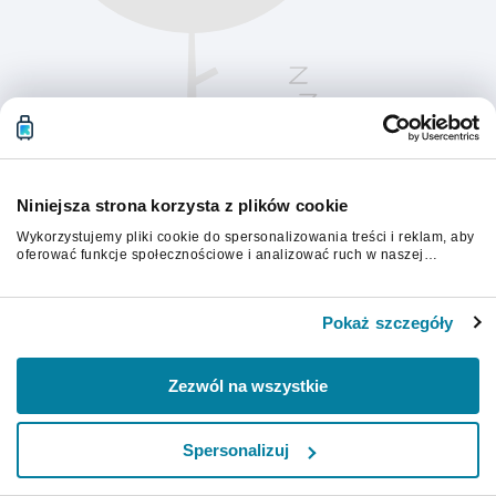
Niniejsza strona korzysta z plików cookie
Wykorzystujemy pliki cookie do spersonalizowania treści i reklam, aby
oferować funkcje społecznościowe i analizować ruch w naszej
witrynie. Informacje o tym, jak korzystasz z naszej witryny,
udostępniamy partnerom społecznościowym, reklamowym i
Aby kontynuować, odśwież stronę.
analitycznym. Partnerzy mogą połączyć te informacje z innymi danymi
Pokaż szczegóły
otrzymanymi od Ciebie lub uzyskanymi podczas korzystania z ich
usług.
Odśwież
Zezwól na wszystkie
Spersonalizuj