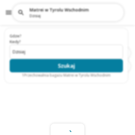
Matrei w Tyrolu Wschodnim
Dzisiaj
Gdzie?
Kiedy?
Dzisiaj
Szukaj
1
Przechowalnia bagażu Matrei w Tyrolu Wschodnim