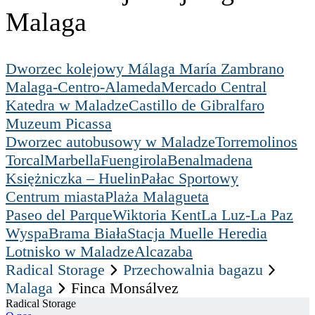
Malaga
Dworzec kolejowy Málaga María Zambrano
Malaga-Centro-Alameda
Mercado Central
Katedra w Maladze
Castillo de Gibralfaro
Muzeum Picassa
Dworzec autobusowy w Maladze
Torremolinos
Torcal
Marbella
Fuengirola
Benalmadena
Księżniczka – Huelin
Pałac Sportowy
Centrum miasta
Plaża Malagueta
Paseo del Parque
Wiktoria Kent
La Luz-La Paz
Wyspa
Brama Biała
Stacja Muelle Heredia
Lotnisko w Maladze
Alcazaba
Radical Storage
Przechowalnia bagazu
Malaga
Finca Monsálvez
Radical Storage