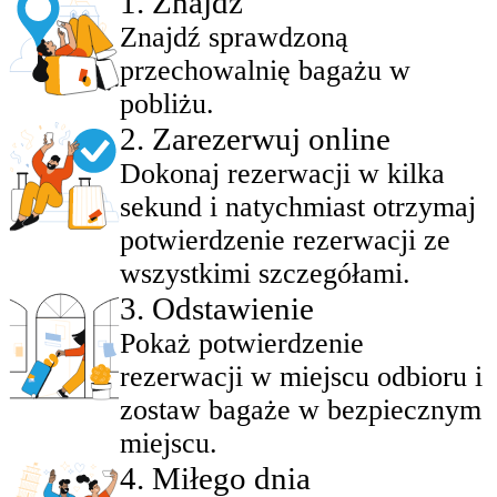
1
.
Znajdź
Znajdź sprawdzoną
przechowalnię bagażu w
pobliżu.
2
.
Zarezerwuj online
Dokonaj rezerwacji w kilka
sekund i natychmiast otrzymaj
potwierdzenie rezerwacji ze
wszystkimi szczegółami.
3
.
Odstawienie
Pokaż potwierdzenie
rezerwacji w miejscu odbioru i
zostaw bagaże w bezpiecznym
miejscu.
4
.
Miłego dnia