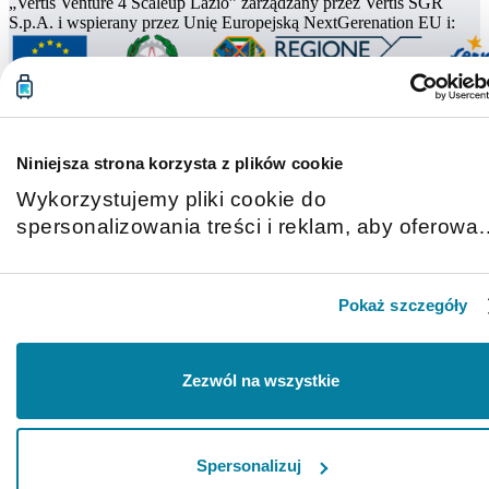
„Vertis Venture 4 Scaleup Lazio” zarządzany przez Vertis SGR
S.p.A. i wspierany przez Unię Europejską NextGerenation EU i:
Niniejsza strona korzysta z plików cookie
Wykorzystujemy pliki cookie do
spersonalizowania treści i reklam, aby oferowa
funkcje społecznościowe i analizować ruch w
naszej witrynie. Informacje o tym, jak korzystas
Pokaż szczegóły
z naszej witryny, udostępniamy partnerom
społecznościowym, reklamowym i analitycznym
Partnerzy mogą połączyć te informacje z innymi
Zezwól na wszystkie
danymi otrzymanymi od Ciebie lub uzyskanymi
podczas korzystania z ich usług.
Spersonalizuj