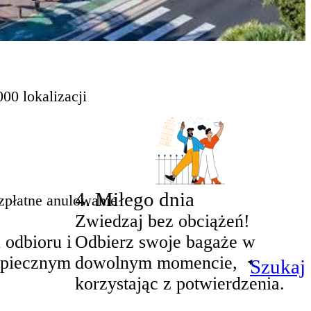
00 lokalizacji
4
.
Miłego dnia
zpłatne anulowanie
Zwiedzaj bez obciążeń!
 odbioru i
Odbierz swoje bagaże w
zpiecznym
dowolnym momencie,
Szukaj
korzystając z potwierdzenia.