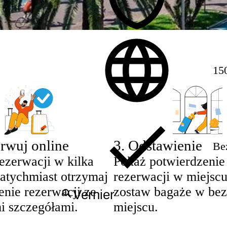
150
rwuj online
3
.
Odstawienie
Be
ezerwacji w kilka
Pokaż potwierdzenie
natychmiast otrzymaj
rezerwacji w miejscu
enie rezerwacji ze
zostaw bagaże w be
i szczegółami.
miejscu.