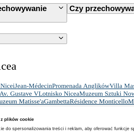
rzechowywanie
Czy przechowywan
icea
 Nicei
Jean-Médecin
Promenada Anglików
Villa Ma
Av. Gustave V
Lotnisko Nicea
Muzeum Sztuki Now
zeum Matisse'a
Gambetta
Résidence Monticello
M
a
Vernier
Legalność
Pobierz naszą aplik
 z plików cookie
acje
Warunki
Prywatność
ie do spersonalizowania treści i reklam, aby oferować funkcje 
Polityka plików cookie