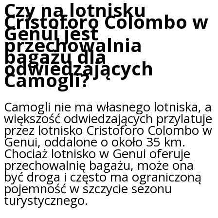
Czy na lotnisku
Cristoforo Colombo w
Genui jest
przechowalnia
bagażu dla
odwiedzających
Camogli?
Camogli nie ma własnego lotniska, a
większość odwiedzających przylatuje
przez lotnisko Cristoforo Colombo w
Genui, oddalone o około 35 km.
Chociaż lotnisko w Genui oferuje
przechowalnię bagażu, może ona
być droga i często ma ograniczoną
pojemność w szczycie sezonu
turystycznego.