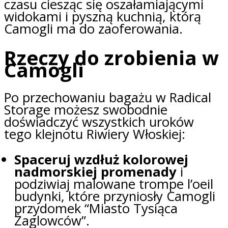
czasu ciesząc się oszałamiającymi
widokami i pyszną kuchnią, którą
Camogli ma do zaoferowania.
Rzeczy do zrobienia w
Camogli
Po przechowaniu bagażu w Radical
Storage możesz swobodnie
doświadczyć wszystkich uroków
tego klejnotu Riwiery Włoskiej:
Spaceruj wzdłuż kolorowej
nadmorskiej promenady
i
podziwiaj malowane trompe l’oeil
budynki, które przyniosły Camogli
przydomek “Miasto Tysiąca
Żaglowców”.