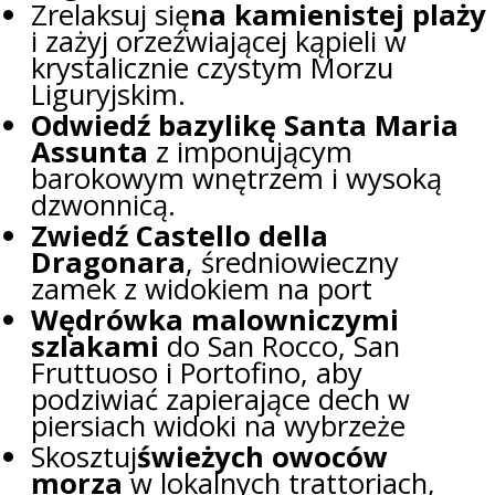
Zrelaksuj się
na kamienistej plaży
i zażyj orzeźwiającej kąpieli w
krystalicznie czystym Morzu
Liguryjskim.
Odwiedź bazylikę Santa Maria
Assunta
z imponującym
barokowym wnętrzem i wysoką
dzwonnicą.
Zwiedź Castello della
Dragonara
, średniowieczny
zamek z widokiem na port
Wędrówka malowniczymi
szlakami
do San Rocco, San
Fruttuoso i Portofino, aby
podziwiać zapierające dech w
piersiach widoki na wybrzeże
Skosztuj
świeżych owoców
morza
w lokalnych trattoriach,