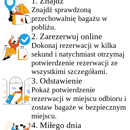
1
.
Znajdź
Znajdź sprawdzoną
przechowalnię bagażu w
pobliżu.
2
.
Zarezerwuj online
Dokonaj rezerwacji w kilka
sekund i natychmiast otrzymaj
potwierdzenie rezerwacji ze
wszystkimi szczegółami.
3
.
Odstawienie
Pokaż potwierdzenie
rezerwacji w miejscu odbioru i
zostaw bagaże w bezpiecznym
miejscu.
4
.
Miłego dnia