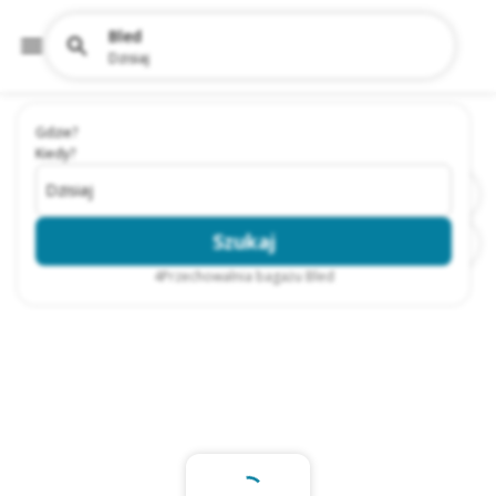
Bled
Dzisiaj
Gdzie?
Kiedy?
Dzisiaj
Szukaj
4
Przechowalnia bagażu Bled