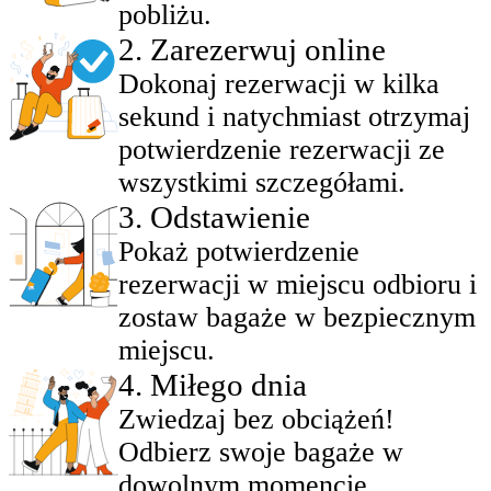
pobliżu.
2
.
Zarezerwuj online
Dokonaj rezerwacji w kilka
sekund i natychmiast otrzymaj
potwierdzenie rezerwacji ze
wszystkimi szczegółami.
3
.
Odstawienie
Pokaż potwierdzenie
rezerwacji w miejscu odbioru i
zostaw bagaże w bezpiecznym
miejscu.
4
.
Miłego dnia
Zwiedzaj bez obciążeń!
Odbierz swoje bagaże w
dowolnym momencie,