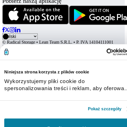
Pobierz naszą aplikację
© Radical Storage • Lean Team S.R.L. • P. IVA 14104111001
Radical jest również finansowany przez fundusz inwestycyjny
„Vertis Venture 4 Scaleup Lazio” zarządzany przez Vertis SGR
S.p.A. i wspierany przez Unię Europejską NextGerenation EU i:
Niniejsza strona korzysta z plików cookie
Wykorzystujemy pliki cookie do
spersonalizowania treści i reklam, aby oferowa
funkcje społecznościowe i analizować ruch w
naszej witrynie. Informacje o tym, jak korzystas
Pokaż szczegóły
z naszej witryny, udostępniamy partnerom
społecznościowym, reklamowym i analitycznym
Partnerzy mogą połączyć te informacje z innymi