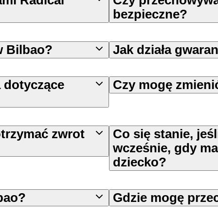
ami Radical
Czy przechowywan
bezpieczne?
w Bilbao?
Jak działa gwara
a dotyczące
Czy mogę zmienić
trzymać zwrot
Co się stanie, jeś
wcześnie, gdy m
dziecko?
bao?
Gdzie mogę prze