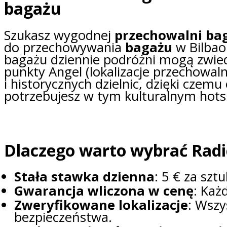
bagażu
Szukasz wygodnej
przechowalni ba
do przechowywania
bagażu
w Bilbao
bagażu dziennie podróżni mogą zwiedz
punkty Angel (lokalizacje przechowal
i historycznych dzielnic, dzięki cze
potrzebujesz w tym kulturalnym hotsp
Dlaczego warto wybrać Radi
Stała stawka dzienna
: 5 € za szt
Gwarancja wliczona w cenę
: Każ
Zweryfikowane lokalizacje
: Wszy
bezpieczeństwa.