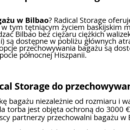
gażu w Bilbao
? Radical Storage oferuj
 w tym tętniącym życiem baskijskim mi
ać Bilbao bez ciężaru ciężkich walizek
ni) są dostępne w pobliżu głównych at
mu opcje przechowywania bagażu są dos
ocie północnej Hiszpanii.
cal Storage do przechowywan
ukę bagażu niezależnie od rozmiaru i w
da torba jest objęta ochroną do 3000 €
scy partnerzy przechowalni bagażu w 