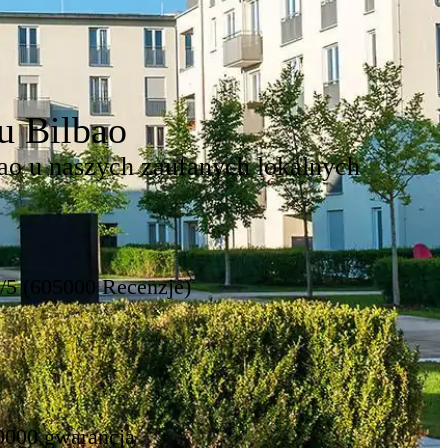
u Bilbao
ao u naszych zaufanych lokalnych
8/5 (605000 Recenzje)
0000 gwarancja