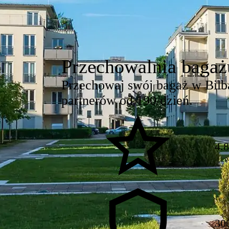
Przechowalnia bagaż
Przechowaj swój bagaż w Bilb
partnerów od 190/dzień.
4.
30