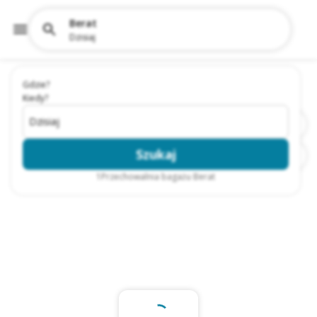
Berat
Dzisiaj
Gdzie?
Kiedy?
Dzisiaj
Szukaj
1
Przechowalnia bagażu Berat