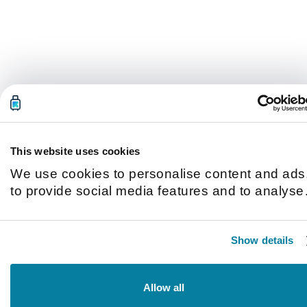
This website uses cookies
We use cookies to personalise content and ads
to provide social media features and to analyse
our traffic. We also share information about you
use of our site with our social media, advertisin
Show details
and analytics partners who may combine it with
other information that you’ve provided to them o
that they’ve collected from your use of their
Allow all
services.