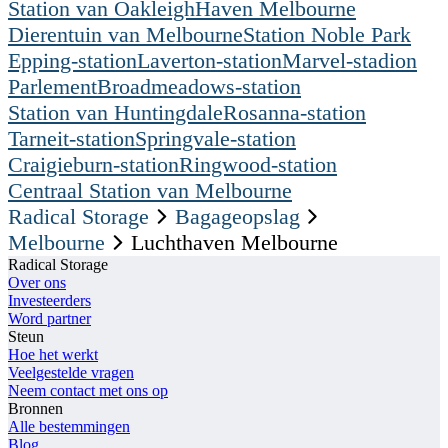
Station van Oakleigh
Haven Melbourne
Dierentuin van Melbourne
Station Noble Park
Epping-station
Laverton-station
Marvel-stadion
Parlement
Broadmeadows-station
Station van Huntingdale
Rosanna-station
Tarneit-station
Springvale-station
Craigieburn-station
Ringwood-station
Centraal Station van Melbourne
Radical Storage
Bagageopslag
Melbourne
Luchthaven Melbourne
Radical Storage
Over ons
Investeerders
Word partner
Steun
Hoe het werkt
Veelgestelde vragen
Neem contact met ons op
Bronnen
Alle bestemmingen
Blog