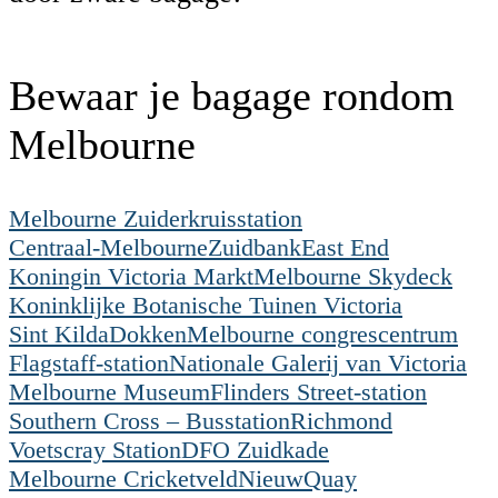
Bewaar je bagage rondom
Melbourne
Melbourne Zuiderkruisstation
Centraal-Melbourne
Zuidbank
East End
Koningin Victoria Markt
Melbourne Skydeck
Koninklijke Botanische Tuinen Victoria
Sint Kilda
Dokken
Melbourne congrescentrum
Flagstaff-station
Nationale Galerij van Victoria
Melbourne Museum
Flinders Street-station
Southern Cross – Busstation
Richmond
Voetscray Station
DFO Zuidkade
Melbourne Cricketveld
NieuwQuay