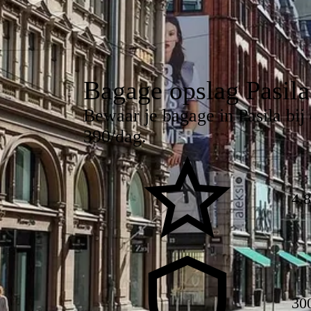
Bagage opslag Pasila
Bewaar je bagage in Pasila bij
390/dag.
4.
30