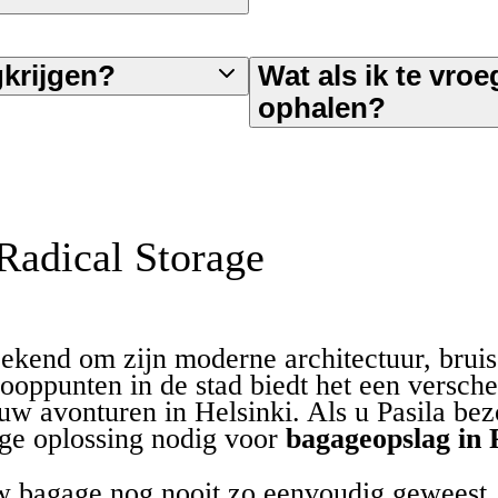
gkrijgen?
Wat als ik te vroe
ophalen?
Radical Storage
, bekend om zijn moderne architectuur, bru
knooppunten in de stad biedt het een versc
 uw avonturen in Helsinki. Als u Pasila bez
ige oplossing nodig voor
bagageopslag in 
w bagage nog nooit zo eenvoudig geweest. 