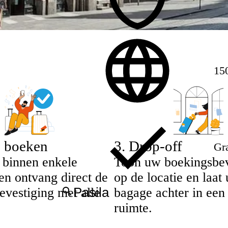
150
e boeken
3
.
Drop-off
Gra
 binnen enkele
Toon uw boekingsbev
en ontvang direct de
op de locatie en laat
evestiging met alle
bagage achter in een 
ruimte.