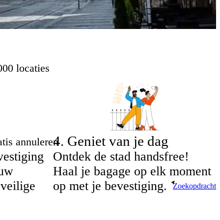
00 locaties
4
.
Geniet van je dag
tis annuleren
estiging
Ontdek de stad handsfree!
 uw
Haal je bagage op elk moment
veilige
op met je bevestiging.
Zoekopdracht