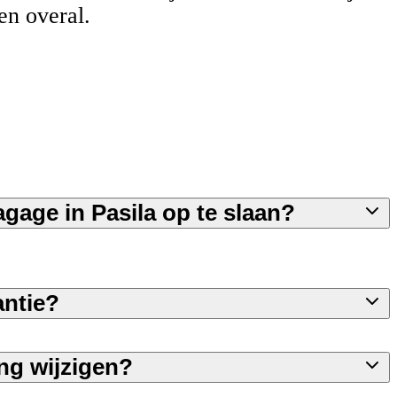
en overal.
agage in Pasila op te slaan?
antie?
ng wijzigen?