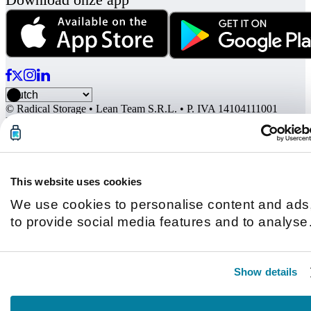
© Radical Storage • Lean Team S.R.L. • P. IVA 14104111001
Radical wordt ook gefinancierd door het investeringsfonds “Vertis
Venture 4 Scaleup Lazio”, beheerd door Vertis SGR S.p.A. en
gesteund door de Europese Unie NextGerenation EU en:
This website uses cookies
We use cookies to personalise content and ads
to provide social media features and to analyse
our traffic. We also share information about you
use of our site with our social media, advertisin
Show details
and analytics partners who may combine it with
other information that you’ve provided to them o
that they’ve collected from your use of their