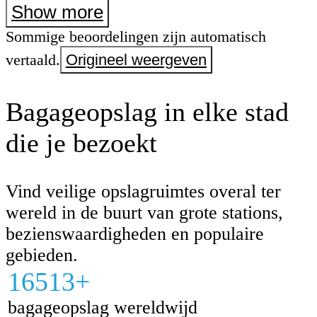
gastvrij en behulpzaam. Ze behandelden 
Show more
hartelijk en het was echt een plezier om 
Sommige beoordelingen zijn automatisch
hebben. Het hele proces verliep snel, soe
vertaald.
Origineel weergeven
zonder stress. Ik raad deze plek ten zeers
iedereen die op zoek is naar een veilige e
Bagageopslag in elke stad
betrouwbare bagageopslagdienst.
die je bezoekt
Vind veilige opslagruimtes overal ter
wereld in de buurt van grote stations,
bezienswaardigheden en populaire
gebieden.
16513+
bagageopslag wereldwijd