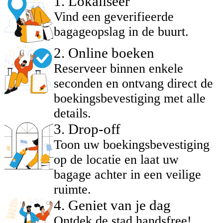
1
.
Lokaliseer
Vind een geverifieerde
bagageopslag in de buurt.
2
.
Online boeken
Reserveer binnen enkele
seconden en ontvang direct de
boekingsbevestiging met alle
details.
3
.
Drop-off
Toon uw boekingsbevestiging
op de locatie en laat uw
bagage achter in een veilige
ruimte.
4
.
Geniet van je dag
Ontdek de stad handsfree!