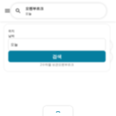
오펜부르크
오늘
위치
날짜
오늘
검색
2
수하물 보관오펜부르크