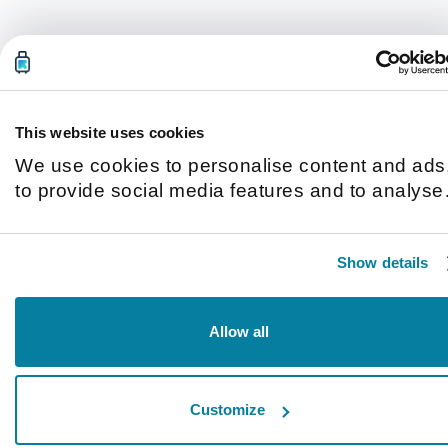
This website uses cookies
We use cookies to personalise content and ads
to provide social media features and to analyse
our traffic. We also share information about you
use of our site with our social media, advertisin
Show details
and analytics partners who may combine it with
other information that you’ve provided to them o
that they’ve collected from your use of their
Allow all
services.
Customize