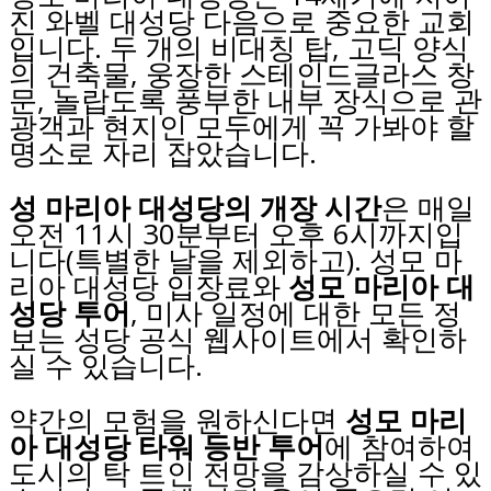
진 와벨 대성당 다음으로 중요한 교회
입니다. 두 개의 비대칭 탑, 고딕 양식
의 건축물, 웅장한 스테인드글라스 창
문, 놀랍도록 풍부한 내부 장식으로 관
광객과 현지인 모두에게 꼭 가봐야 할
명소로 자리 잡았습니다.
성 마리아 대성당의 개장
시간
은 매일
오전 11시 30분부터 오후 6시까지입
니다(특별한 날을 제외하고). 성모 마
리아 대성당 입장료와
성모
마리아 대
성당 투어
, 미사 일정에 대한 모든 정
보는 성당 공식 웹사이트에서 확인하
실 수 있습니다.
약간의 모험을 원하신다면
성모 마리
아 대성당 타워 등반 투어
에 참여하여
도시의 탁 트인 전망을 감상하실 수 있