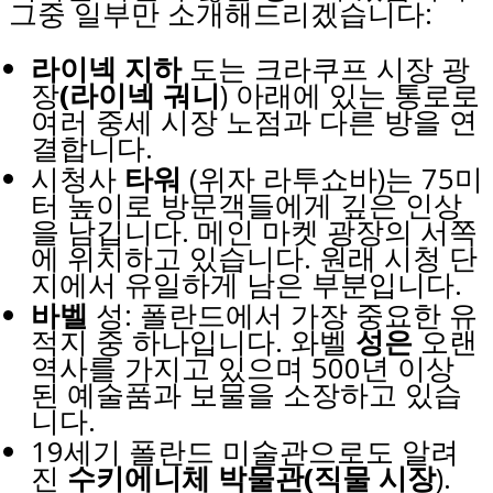
그중 일부만 소개해드리겠습니다:
라이넥 지하
도는 크라쿠프 시장 광
장
(라이넥 궈니
) 아래에 있는 통로로
여러 중세 시장 노점과 다른 방을 연
결합니다.
시청사
타워
(위자 라투쇼바)는 75미
터 높이로 방문객들에게 깊은 인상
을 남깁니다. 메인 마켓 광장의 서쪽
에 위치하고 있습니다. 원래 시청 단
지에서 유일하게 남은 부분입니다.
바벨
성: 폴란드에서 가장 중요한 유
적지 중 하나입니다. 와벨
성은
오랜
역사를 가지고 있으며 500년 이상
된 예술품과 보물을 소장하고 있습
니다.
19세기 폴란드 미술관으로도 알려
진
수키에니체 박물관
(직물 시장
).