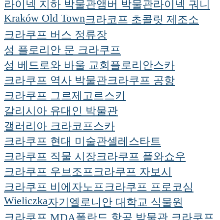
라이넥 지하 박물관
앰버 박물관
라이넥 궈니
Kraków Old Town
크라코프 초콜릿 제조소
크라쿠프 버스 정류장
성 플로리안 문 크라쿠프
성 베드로와 바울 교회
플로리안스카
크라쿠프 역사 박물관
크라쿠프 공항
크라쿠프 그르제고르스키
갈리시아 유대인 박물관
갤러리아 크라코프스카
크라쿠프 현대 미술관
셀레스타트
크라쿠프 직물 시장
크라쿠프 플와쇼우
크라쿠프 우브조프
크라쿠프 자보시
크라쿠프 비에자노프
크라쿠프 프로코심
Wieliczka
자기엘로니안 대학교 식물원
크라쿠프 MDA
폴란드 항공 박물관 크라쿠프