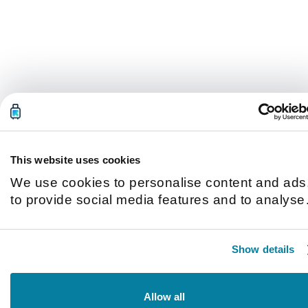
This website uses cookies
We use cookies to personalise content and ads
to provide social media features and to analyse
our traffic. We also share information about you
use of our site with our social media, advertisin
Show details
and analytics partners who may combine it with
other information that you’ve provided to them o
that they’ve collected from your use of their
Allow all
services.