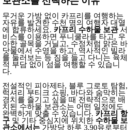
보관소를 선택하는 이유
무거운 가방 없이 카프리를 여행하는
자유를 발견한 수천 명의 여행자 대열
에 합류하세요.
카프리 수하물 보관
서
비스를 이용하면 푸니쿨라를 타고, 우
아한 골목을 거닐고, 수정처럼 맑은 바
닷물에서 수영을 하고, 역사적인 빌라
를 둘러보는 등 짐을 들고 다니는 육체
적 부담 없이 섬을 여행할 수 있습니
다.
전설적인 피아제타, 블루 그로토 탐험,
럭셔리 부티크 쇼핑, 바다와 숨막히는
경치를 즐기고 싶을 때 전략적으로 배
치된 수하물 보관소는 어떤 일정에도
완벽하게 맞출 수 있습니다.
카프리 항
구
및 기타 중심지에 위치한
수하물 보
관소에서는
가방당 하루 3.90유로부터