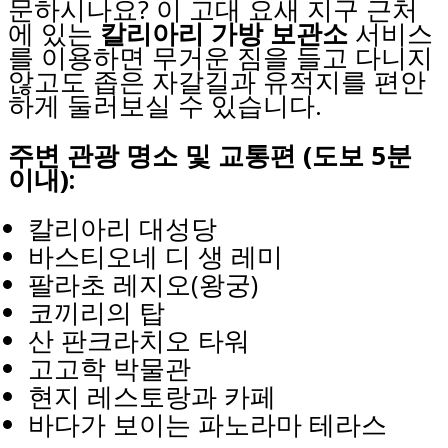
문하시나요? 이 고대 요새 지구 근처
에 있는
칼리아리 가방 보관소
서비스
를 이용하면 무거운 짐을 들고 다니지
않고도 좁은 자갈길과 유적지를 편안
하게 둘러보실 수 있습니다.
주변 관광 명소 및 교통편 (도보 5분
이내):
칼리아리 대성당
바스티오네 디 생 레미
팔라초 레지오(왕궁)
코끼리의 탑
산 판크라치오 타워
고고학 박물관
현지 레스토랑과 카페
바다가 보이는 파노라마 테라스