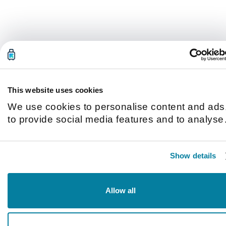
This website uses cookies
We use cookies to personalise content and ads
to provide social media features and to analyse
our traffic. We also share information about you
use of our site with our social media, advertisin
Show details
and analytics partners who may combine it with
other information that you’ve provided to them o
that they’ve collected from your use of their
Allow all
services.