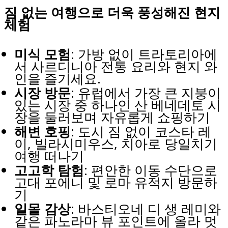
짐 없는 여행으로 더욱 풍성해진 현지
체험
미식 모험
: 가방 없이 트라토리아에
서 사르디니아 전통 요리와 현지 와
인을 즐기세요.
시장 방문
: 유럽에서 가장 큰 지붕이
있는 시장 중 하나인 산 베네데토 시
장을 둘러보며 자유롭게 쇼핑하기
해변 호핑
: 도시 짐 없이 코스타 레
이, 빌라시미우스, 치아로 당일치기
여행 떠나기
고고학 탐험
: 편안한 이동 수단으로
고대 포에니 및 로마 유적지 방문하
기
일몰 감상
: 바스티오네 디 생 레미와
같은 파노라마 뷰 포인트에 올라 멋